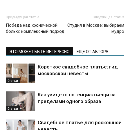
Предыдущая статья
Следующая статья
Победа над хронической
Студия в Москве: выбираем
болью: комплексный подход
мудро
ЭТО МОЖЕТ БЫТЬ ИНТЕРЕСНО
ЕЩЕ ОТ АВТОРА
Короткое свадебное платье: гид
московской невесты
Статьи
Как увидеть потенциал вещи за
пределами одного образа
Статьи
Свадебное платье для роскошной
невесты