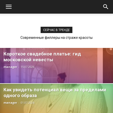
СЕЙЧАС В ТРЕНДЕ
Современные филлеры на страже красоты
Короткое свадебное платье: гид
московской невесты
manager
-
15.07.2026
Как увидеть потенциал вещи за пределами
одного образа
manager
-
01.07.2026