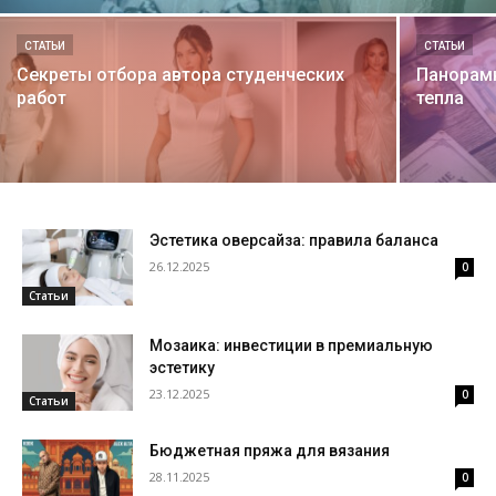
СТАТЬИ
СТАТЬИ
Секреты отбора автора студенческих
Панорамн
работ
тепла
Эстетика оверсайза: правила баланса
26.12.2025
0
Статьи
Мозаика: инвестиции в премиальную
эстетику
23.12.2025
0
Статьи
Бюджетная пряжа для вязания
28.11.2025
0