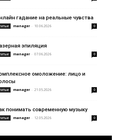
нлайн гадание на реальные чувства
manager
-
10.06.2026
татьи
0
азерная эпиляция
manager
-
07.06.2026
татьи
0
омплексное омоложение: лицо и
олосы
manager
-
21.05.2026
татьи
0
ак понимать современную музыку
manager
-
12.05.2026
татьи
0