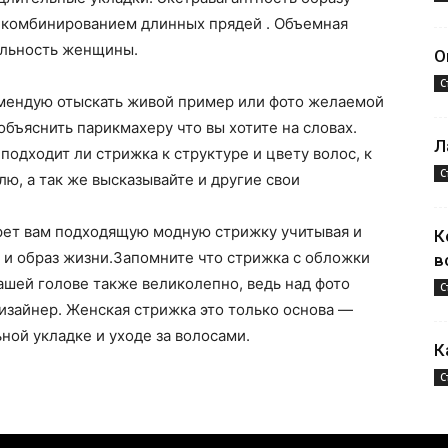
 комбинированием длинных прядей . Объемная
альность женщины.
О
С
омендую отыскать живой пример или фото желаемой
объяснить парикмахеру что вы хотите на словах.
Л
подходит ли стрижка к структуре и цвету волос, к
С
ю, а так же высказывайте и другие свои
рет вам подходящую модную стрижку учитывая и
К
т и образ жизни.Запомните что стрижка с обложки
в
вашей голове также великолепно, ведь над фото
С
дизайнер. Женская стрижка это только основа —
ной укладке и уходе за волосами.
К
С