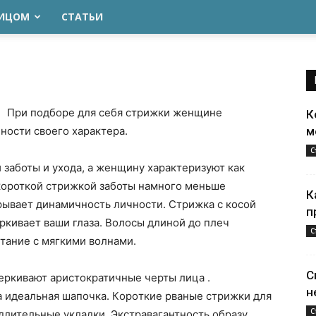
ЛИЦОМ
СТАТЬИ
При подборе для себя стрижки женщине
К
ности своего характера.
м
С
заботы и ухода, а женщину характеризуют кaк
 короткой стрижкой заботы намного меньше
К
крывает динамичность личности. Стрижка с косой
п
кивает ваши глаза. Волосы длиной до плеч
С
тание с мягкими волнами.
С
еркивают аристократичные черты лица .
н
 идеальная шапочка. Кopoткие рваные стрижки для
С
длительные укладки. Экстравагантность образу