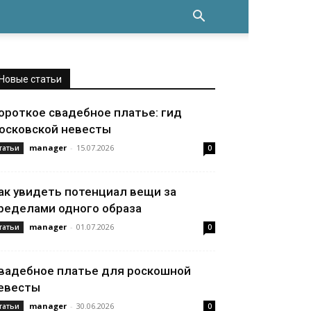
Новые статьи
ороткое свадебное платье: гид
осковской невесты
manager
-
15.07.2026
татьи
0
ак увидеть потенциал вещи за
ределами одного образа
manager
-
01.07.2026
татьи
0
вадебное платье для роскошной
евесты
manager
-
30.06.2026
татьи
0