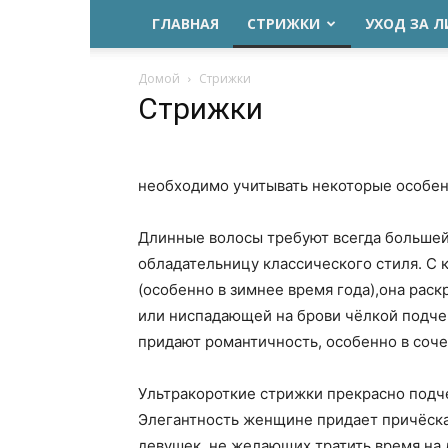
ГЛАВНАЯ
СТРИЖКИ
УХОД ЗА 
Домой
Стрижки
Стрижки
необходимо учитывать некоторые особен
Длинные волосы требуют всегда большей 
обладательницу классического стиля. С
(особенно в зимнее время года),она рас
или ниспадающей на брови чёлкой подчер
придают романтичность, особенно в соче
Ультракороткие стрижки прекрасно подч
Элегантность женщине придает причёска
девушек, не желающих тратить время на 