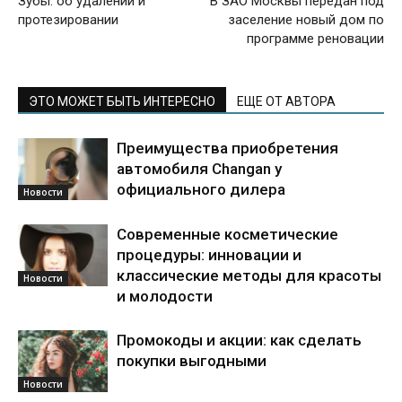
Зубы: об удалении и
В ЗАО Москвы передан под
протезировании
заселение новый дом по
программе реновации
ЭТО МОЖЕТ БЫТЬ ИНТЕРЕСНО
ЕЩЕ ОТ АВТОРА
Преимущества приобретения
автомобиля Changan у
официального дилера
Новости
Современные косметические
процедуры: инновации и
классические методы для красоты
Новости
и молодости
Промокоды и акции: как сделать
покупки выгодными
Новости