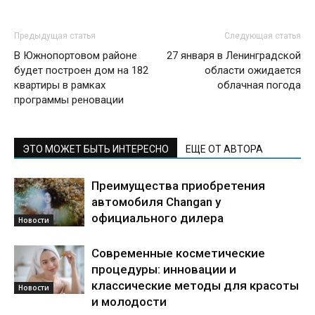
Предыдущая статья
Следующая статья
В Южнопортовом районе
27 января в Ленинградской
будет построен дом на 182
области ожидается
квартиры в рамках
облачная погода
программы реновации
ЭТО МОЖЕТ БЫТЬ ИНТЕРЕСНО
ЕЩЕ ОТ АВТОРА
Преимущества приобретения
автомобиля Changan у
официального дилера
Новости
Современные косметические
процедуры: инновации и
классические методы для красоты
Новости
и молодости