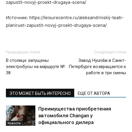
zapustit-novyj-proekt-drugaya-scena/
Источник: https://leisurecentre.ru/aleksandrinskij-teatr-
planiruet-zapustit-novyj-proekt-drugaya-scena/
Предыдущая статья
Следующая статья
В столице запущены
Завод Hyundai в Санкт-
электробусы на маршруте №
Петербурге возвращается к
38
работе в три смены
ЭТО МОЖЕТ БЫТЬ ИНТЕРЕСНО
ЕЩЕ ОТ АВТОРА
Преимущества приобретения
автомобиля Changan у
официального дилера
Новости