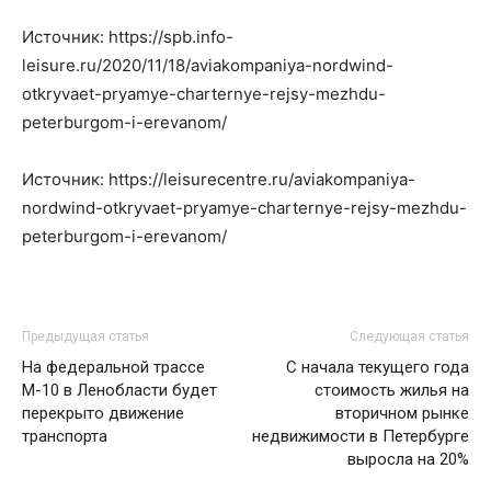
Источник: https://spb.info-
leisure.ru/2020/11/18/aviakompaniya-nordwind-
otkryvaet-pryamye-charternye-rejsy-mezhdu-
peterburgom-i-erevanom/
Источник: https://leisurecentre.ru/aviakompaniya-
nordwind-otkryvaet-pryamye-charternye-rejsy-mezhdu-
peterburgom-i-erevanom/
Предыдущая статья
Следующая статья
На федеральной трассе
С начала текущего года
М-10 в Ленобласти будет
стоимость жилья на
перекрыто движение
вторичном рынке
транспорта
недвижимости в Петербурге
выросла на 20%