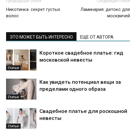
Предыдущая статья
Следующая статья
Никотинка: секрет густых
Ламинария: детокс для
волос
москвичей
ЭТО МОЖЕТ БЫТЬ ИНТЕРЕСНО
ЕЩЕ ОТ АВТОРА
Короткое свадебное платье: гид
московской невесты
Статьи
Как увидеть потенциал вещи за
пределами одного образа
Статьи
Свадебное платье для роскошной
невесты
Статьи