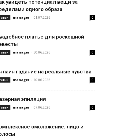
ак увидеть потенциал вещи за
ределами одного образа
manager
-
01.07.2026
татьи
0
вадебное платье для роскошной
евесты
manager
-
30.06.2026
татьи
0
нлайн гадание на реальные чувства
manager
-
10.06.2026
татьи
0
азерная эпиляция
manager
-
07.06.2026
татьи
0
омплексное омоложение: лицо и
олосы