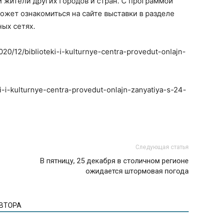
и жители других городов и стран. С программой
ет ознакомиться на сайте выставки в разделе
ых сетях.
020/12/biblioteki-i-kulturnye-centra-provedut-onlajn-
ki-i-kulturnye-centra-provedut-onlajn-zanyatiya-s-24-
Следующая статья
В пятницу, 25 декабря в столичном регионе
ожидается штормовая погода
АВТОРА