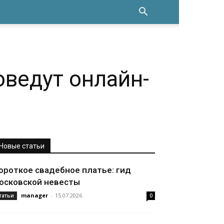
оведут онлайн-
Новые статьи
ороткое свадебное платье: гид
осковской невесты
manager
-
15.07.2026
татьи
0