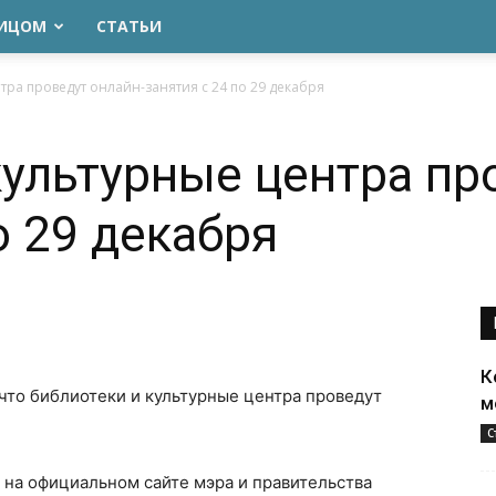
ЛИЦОМ
СТАТЬИ
тра проведут онлайн-занятия с 24 по 29 декабря
культурные центра пр
о 29 декабря
К
 что библиотеки и культурные центра проведут
м
С
на официальном сайте мэра и правительства