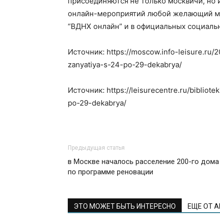
присоединяются не только москвичи, но 
онлайн-мероприятий любой желающий мож
“ВДНХ онлайн” и в официальных социальн
Источник: https://moscow.info-leisure.ru/2
zanyatiya-s-24-po-29-dekabrya/
Источник: https://leisurecentre.ru/bibliote
po-29-dekabrya/
Предыдущая статья
в Москве началось расселение 200-го дома
по программе реновации
ЭТО МОЖЕТ БЫТЬ ИНТЕРЕСНО
ЕЩЕ ОТ 