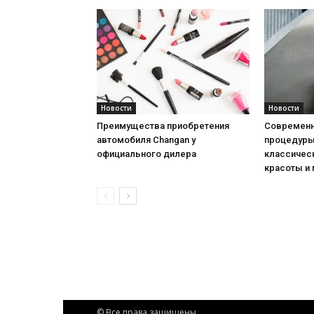
Новости
Новости
Преимущества приобретения
Современн
автомобиля Changan у
процедуры:
официального дилера
классичес
красоты и
© Все права защищены