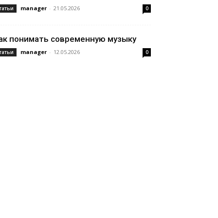
manager
-
21.05.2026
татьи
0
ак понимать современную музыку
manager
-
12.05.2026
татьи
0