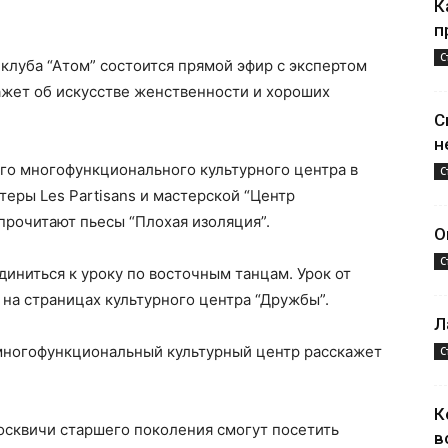
К
п
С
 клуба “Атом” состоится прямой эфир с экспертом
ажет об искусстве женственности и хороших
С
н
го многофункционального культурного центра в
С
теры Les Partisans и мастерской “Центр
прочитают пьесы “Плохая изоляция”.
О
С
иниться к уроку по восточным танцам. Урок от
на страницах культурного центра “Дружбы”.
Л
 многофункциональный культурный центр расскажет
С
К
москвичи старшего поколения смогут посетить
в