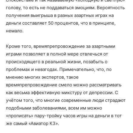
голову, то есть не поддаваться эмоциям. Вероятность
получения выигрыша в разных азартных играх на
деньги составляет 50 процентов, что в принципе,
немало.
Кроме того, времяпрепровождение за азартными
играми позволяет в полной мере отвлечься от
происходящего в реальной жизни, позабыть о
проблемах и невзгодах. Примечательно, что, по
мнению многих экспертов, такое
времяпрепровождение смело можно рассматривать
как весьма эффективную микстуру от депрессии. С
учётом того, что многие современные люди страдают
подобными заболеваниями, всем им можно
«прописать» пару-тройку часов игры на деньги в тот
же самый «Авиатор КЗ».