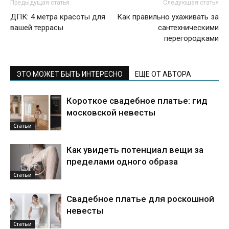
Предыдущая статья
Следующая статья
ДПК: 4 метра красоты для
Как правильно ухаживать за
вашей террасы
сантехническими
перегородками
ЭТО МОЖЕТ БЫТЬ ИНТЕРЕСНО
ЕЩЕ ОТ АВТОРА
Короткое свадебное платье: гид
московской невесты
Статьи
Как увидеть потенциал вещи за
пределами одного образа
Статьи
Свадебное платье для роскошной
невесты
Статьи