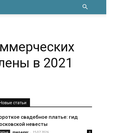
оммерческих
лены в 2021
Новые статьи
ороткое свадебное платье: гид
осковской невесты
manager
-
15.07.2026
татьи
0