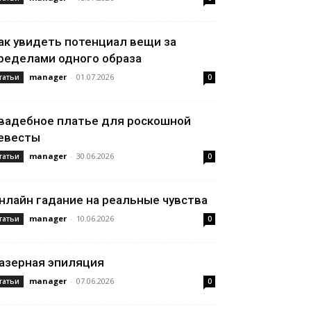
ак увидеть потенциал вещи за
ределами одного образа
manager
-
01.07.2026
татьи
0
вадебное платье для роскошной
евесты
manager
-
30.06.2026
татьи
0
нлайн гадание на реальные чувства
manager
-
10.06.2026
татьи
0
азерная эпиляция
manager
-
07.06.2026
татьи
0