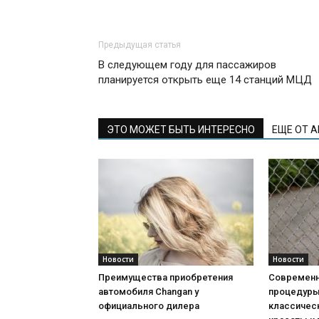
Предыдущая статья
В следующем году для пассажиров
планируется открыть еще 14 станций МЦД
ЭТО МОЖЕТ БЫТЬ ИНТЕРЕСНО
ЕЩЕ ОТ 
Новости
Новости
Преимущества приобретения
Современн
автомобиля Changan у
процедуры:
официального дилера
классичес