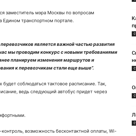
я заместитель мэра Москвы по вопросам
К
а Едином транспортном портале.
п
С
перевозчиков является важной частью развития
йчас мы проводим конкурс с новыми требованиями
С
анее планируем изменения маршрутов и
н
вания к перевозчикам стали еще выше”.
С
х будет соблюдаться тактовое расписание. Так,
О
писание, ведь следующий автобус придет через
С
Л
омфортными.
С
т-контроль, возможность бесконтактной оплаты, Wi-