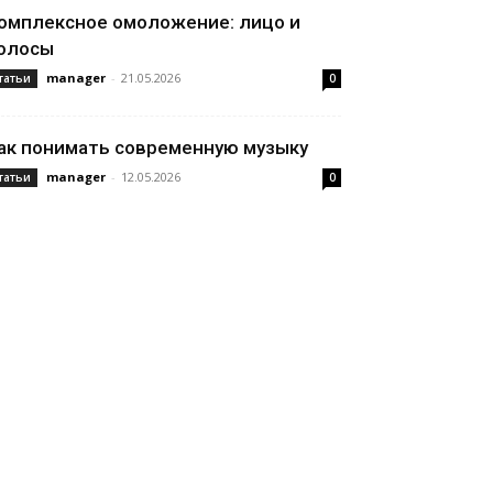
омплексное омоложение: лицо и
олосы
manager
-
21.05.2026
татьи
0
ак понимать современную музыку
manager
-
12.05.2026
татьи
0