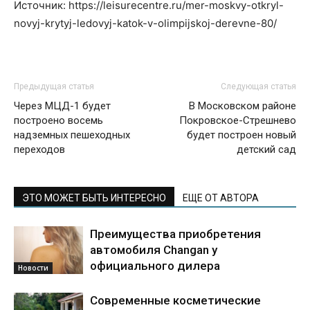
Источник: https://leisurecentre.ru/mer-moskvy-otkryl-
novyj-krytyj-ledovyj-katok-v-olimpijskoj-derevne-80/
Предыдущая статья
Следующая статья
Через МЦД-1 будет
В Московском районе
построено восемь
Покровское-Стрешнево
надземных пешеходных
будет построен новый
переходов
детский сад
ЭТО МОЖЕТ БЫТЬ ИНТЕРЕСНО
ЕЩЕ ОТ АВТОРА
Преимущества приобретения
автомобиля Changan у
официального дилера
Новости
Современные косметические