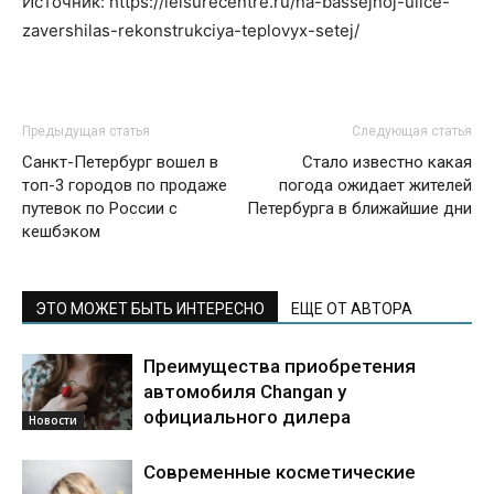
Источник: https://leisurecentre.ru/na-bassejnoj-ulice-
zavershilas-rekonstrukciya-teplovyx-setej/
Предыдущая статья
Следующая статья
Санкт-Петербург вошел в
Стало известно какая
топ-3 городов по продаже
погода ожидает жителей
путевок по России с
Петербурга в ближайшие дни
кешбэком
ЭТО МОЖЕТ БЫТЬ ИНТЕРЕСНО
ЕЩЕ ОТ АВТОРА
Преимущества приобретения
автомобиля Changan у
официального дилера
Новости
Современные косметические