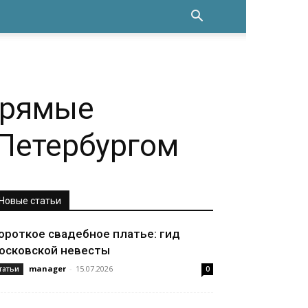
прямые
Петербургом
Новые статьи
ороткое свадебное платье: гид
осковской невесты
manager
-
15.07.2026
татьи
0