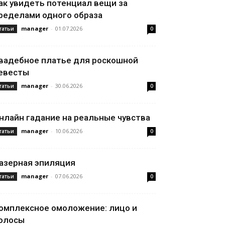
ак увидеть потенциал вещи за
ределами одного образа
manager
-
01.07.2026
татьи
0
вадебное платье для роскошной
евесты
manager
-
30.06.2026
татьи
0
нлайн гадание на реальные чувства
manager
-
10.06.2026
татьи
0
азерная эпиляция
manager
-
07.06.2026
татьи
0
омплексное омоложение: лицо и
олосы