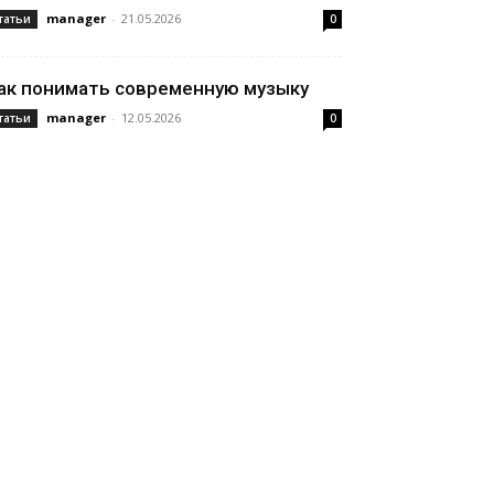
manager
-
21.05.2026
татьи
0
ак понимать современную музыку
manager
-
12.05.2026
татьи
0