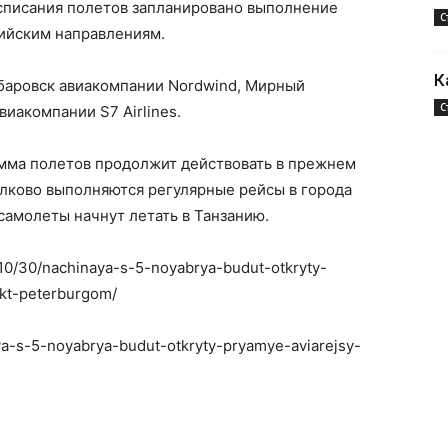
асписания полетов запланировано выполнение
С
сийским направлениям.
К
абаровск авиакомпании Nordwind, Мирный
С
виакомпании S7 Airlines.
мма полетов продолжит действовать в прежнем
улково выполняются регулярные рейсы в города
 самолеты начнут летать в Танзанию.
0/10/30/nachinaya-s-5-noyabrya-budut-otkryty-
kt-peterburgom/
aya-s-5-noyabrya-budut-otkryty-pryamye-aviarejsy-