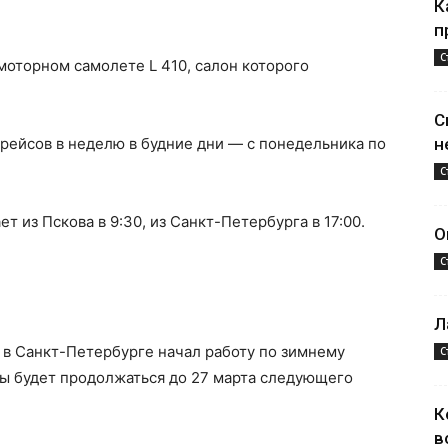
К
п
С
моторном самолете L 410, салон которого
С
рейсов в неделю в будние дни — с понедельника по
н
С
т из Пскова в 9:30, из Санкт-Петербурга в 17:00.
О
С
Л
 в Санкт-Петербурге начал работу по зимнему
С
ты будет продолжаться до 27 марта следующего
К
в