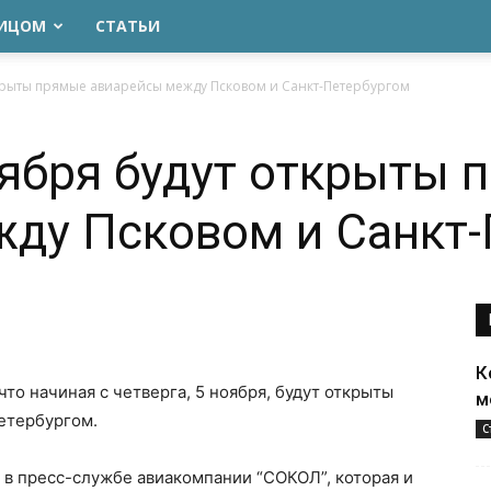
ЛИЦОМ
СТАТЬИ
ткрыты прямые авиарейсы между Псковом и Санкт-Петербургом
оября будут открыты 
ду Псковом и Санкт-
К
что начиная с четверга, 5 ноября, будут открыты
м
етербургом.
С
в пресс-службе авиакомпании “СОКОЛ”, которая и