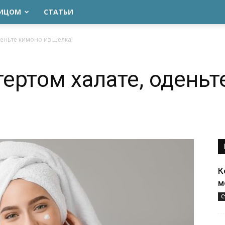
ЛИЦОМ
СТАТЬИ
деньте кимоно из шелка!
тертом халате, оденьт
К
м
С