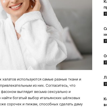
К
п
С
С
н
С
О
С
Л
 халатов используются самые разные ткани и
С
привлекательным из них. Согласитесь, что
 фасоном выглядит весьма сексуально и
найти богатый выбор итальянских шёлковых
К
также сорочек и пижам, способных сделать даму
в