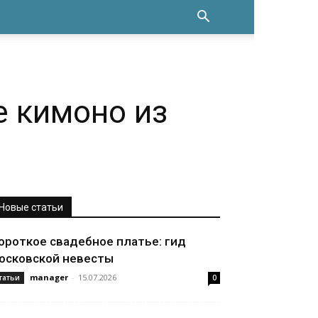
е кимоно из
Новые статьи
ороткое свадебное платье: гид
осковской невесты
manager
-
15.07.2026
татьи
0