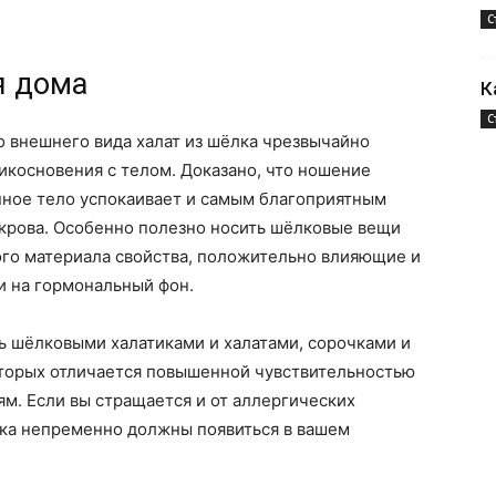
С
я дома
К
С
 внешнего вида халат из шёлка чрезвычайно
рикосновения с телом. Доказано, что ношение
нное тело успокаивает и самым благоприятным
окрова. Особенно полезно носить шёлковые вещи
ного материала свойства, положительно влияющие и
и на гормональный фон.
ь шёлковыми халатиками и халатами, сорочками и
торых отличается повышенной чувствительностью
м. Если вы стращается и от аллергических
лка непременно должны появиться в вашем