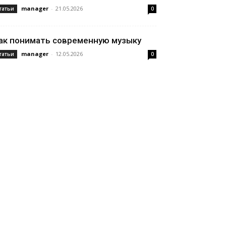
manager
-
21.05.2026
татьи
0
ак понимать современную музыку
manager
-
12.05.2026
татьи
0