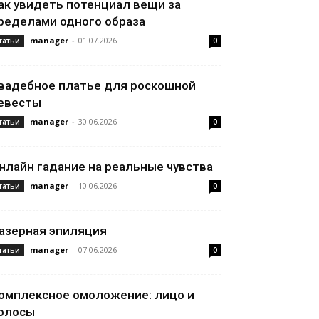
ак увидеть потенциал вещи за
ределами одного образа
manager
-
01.07.2026
татьи
0
вадебное платье для роскошной
евесты
manager
-
30.06.2026
татьи
0
нлайн гадание на реальные чувства
manager
-
10.06.2026
татьи
0
азерная эпиляция
manager
-
07.06.2026
татьи
0
омплексное омоложение: лицо и
олосы