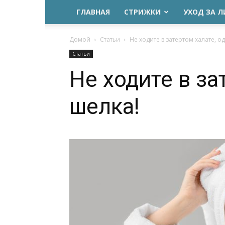
ГЛАВНАЯ
СТРИЖКИ
УХОД ЗА 
Домой
Статьи
Не ходите в затертом халате, о
Статьи
Не ходите в за
шелка!