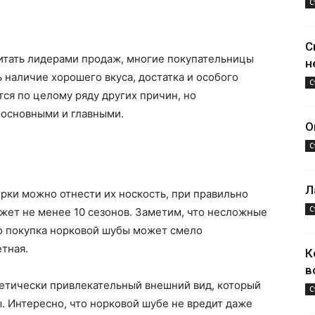
С
С
итать лидерами продаж, многие покупательницы
н
 наличие хорошего вкуса, достатка и особого
С
тся по целому ряду других причин, но
 основными и главными.
О
С
Л
рки можно отнести их носкость, при правильно
С
ожет не менее 10 сезонов. Заметим, что несложные
о покупка норковой шубы может смело
тная.
К
в
тетически привлекательный внешний вид, который
С
. Интересно, что норковой шубе не вредит даже