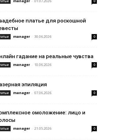
manager
-
01.07.2026
татьи
0
вадебное платье для роскошной
евесты
manager
-
30.06.2026
татьи
0
нлайн гадание на реальные чувства
manager
-
10.06.2026
татьи
0
азерная эпиляция
manager
-
07.06.2026
татьи
0
омплексное омоложение: лицо и
олосы
manager
-
21.05.2026
татьи
0