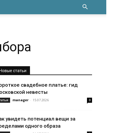
ыбора
Новые статьи
ороткое свадебное платье: гид
осковской невесты
manager
-
15.07.2026
татьи
0
ак увидеть потенциал вещи за
ределами одного образа