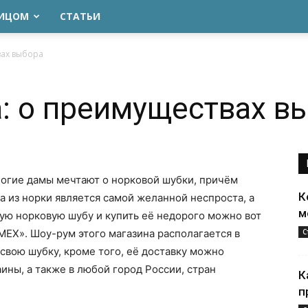
ЛИЦОМ
СТАТЬИ
вах выбора
: о преимуществах в
огие дамы мечтают о норковой шубки, причём
К
ба из норки является самой желанной неспроста, а
м
ую норковую шубу и купить её недорого можно вот
ЕХ». Шоу-рум этого магазина располагается в
С
 свою шубку, кроме того, её доставку можно
ины, а также в любой город России, стран
К
п