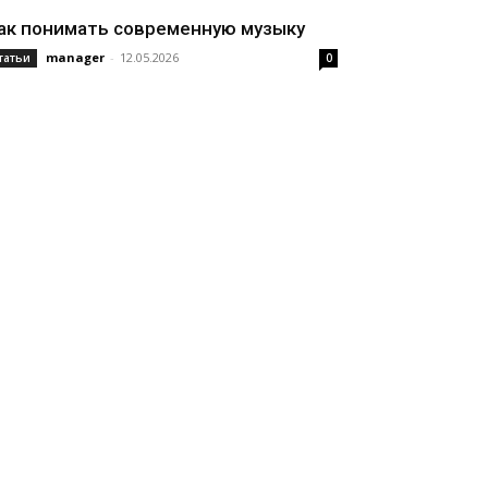
ак понимать современную музыку
manager
-
12.05.2026
татьи
0