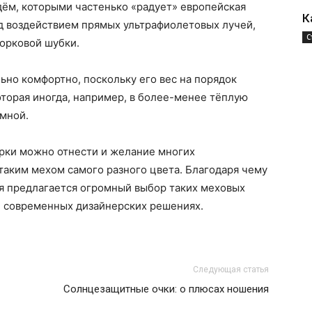
дём, которыми частенько «радует» европейская
К
од воздействием прямых ультрафиолетовых лучей,
С
норковой шубки.
ьно комфортно, поскольку его вес на порядок
торая иногда, например, в более-менее тёплую
мной.
рки можно отнести и желание многих
таким мехом самого разного цвета. Благодаря чему
я предлагается огромный выбор таких меховых
и современных дизайнерских решениях.
Следующая статья
Солнцезащитные очки: о плюсах ношения