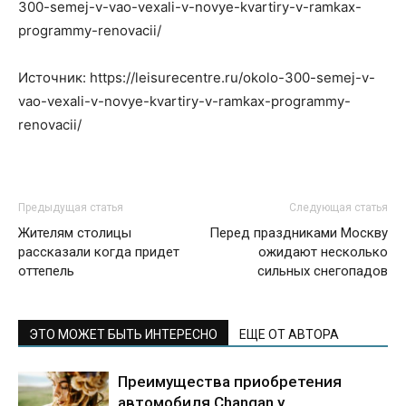
300-semej-v-vao-vexali-v-novye-kvartiry-v-ramkax-
programmy-renovacii/
Источник: https://leisurecentre.ru/okolo-300-semej-v-
vao-vexali-v-novye-kvartiry-v-ramkax-programmy-
renovacii/
Предыдущая статья
Следующая статья
Жителям столицы
Перед праздниками Москву
рассказали когда придет
ожидают несколько
оттепель
сильных снегопадов
ЭТО МОЖЕТ БЫТЬ ИНТЕРЕСНО
ЕЩЕ ОТ АВТОРА
Преимущества приобретения
автомобиля Changan у