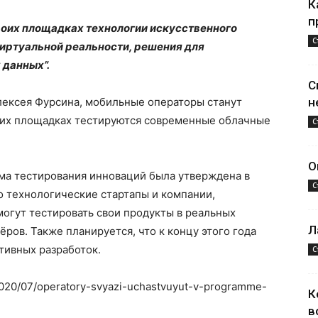
К
п
воих площадках технологии искусственного
С
виртуальной реальности, решения для
 данных”.
С
лексея Фурсина, мобильные операторы станут
н
 их площадках тестируются современные облачные
С
О
мма тестирования инноваций была утверждена в
С
то технологические стартапы и компании,
огут тестировать свои продукты в реальных
Л
ров. Также планируется, что к концу этого года
тивных разработок.
С
/2020/07/operatory-svyazi-uchastvuyut-v-programme-
К
в