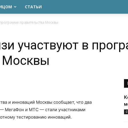
ЛИЦОМ
СТАТЬИ
 программе правительства Москвы
зи участвуют в прог
а Москвы
К
тва и инноваций Москвы сообщает, что два
м
 — МегаФон и МТС — стали участниками
С
отному тестированию инноваций.