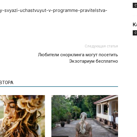
С
ory-svyazi-uchastvuyut-v-programme-pravitelstva-
К
С
Следующая статья
Любители снорклинга могут посетить
Экзотариум бесплатно
АВТОРА