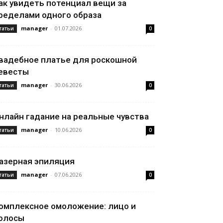
ак увидеть потенциал вещи за
ределами одного образа
manager
-
01.07.2026
татьи
0
вадебное платье для роскошной
евесты
manager
-
30.06.2026
татьи
0
нлайн гадание на реальные чувства
manager
-
10.06.2026
татьи
0
азерная эпиляция
manager
-
07.06.2026
татьи
0
омплексное омоложение: лицо и
олосы