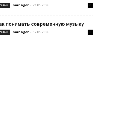
manager
-
21.05.2026
татьи
0
ак понимать современную музыку
manager
-
12.05.2026
татьи
0