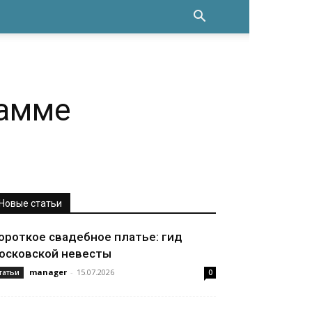
рамме
Новые статьи
ороткое свадебное платье: гид
осковской невесты
manager
-
15.07.2026
татьи
0