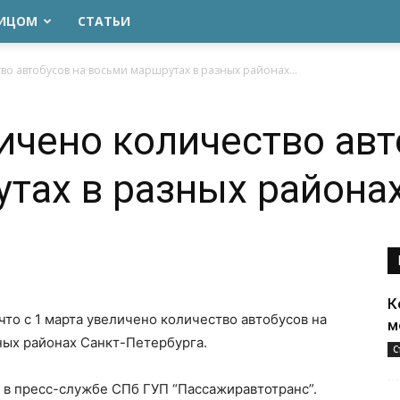
ЛИЦОМ
СТАТЬИ
во автобусов на восьми маршрутах в разных районах...
личено количество авт
тах в разных района
К
что с 1 марта увеличено количество автобусов на
м
ных районах Санкт-Петербурга.
С
в пресс-службе СПб ГУП “Пассажиравтотранс”.