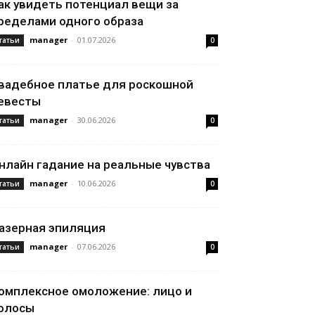
ак увидеть потенциал вещи за
ределами одного образа
manager
-
01.07.2026
татьи
0
вадебное платье для роскошной
евесты
manager
-
30.06.2026
татьи
0
нлайн гадание на реальные чувства
manager
-
10.06.2026
татьи
0
азерная эпиляция
manager
-
07.06.2026
татьи
0
омплексное омоложение: лицо и
олосы