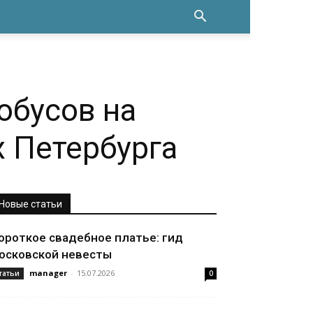
обусов на
х Петербурга
Новые статьи
ороткое свадебное платье: гид
осковской невесты
manager
-
15.07.2026
татьи
0