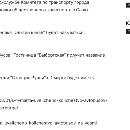
с-службе Комитета по транспорту города
С
ановки общественного транспорта в Санкт-
К
С
ановка “Ольгин канал” будет называться
бусов “Гостиница “Выборгская” получит название
вели “Станция Ручьи” с 1 марта будет иметь
1/03/01/s-1-marta-uvelicheno-kolichestvo-avtobusov-
erburga/
rta-uvelicheno-kolichestvo-avtobusov-na-vosmi-