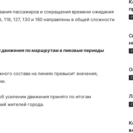
К
п
вания пассажиров и сокращения времени ожидания
С
А, 118, 127, 130 и 180 направлены в общей сложности
С
н
ал движения по маршрутам в пиковые периоды
С
О
жного состава на линиях превысит значения,
С
ии.
Л
об усилении движения принято по итогам
ий жителей города.
С
К
в