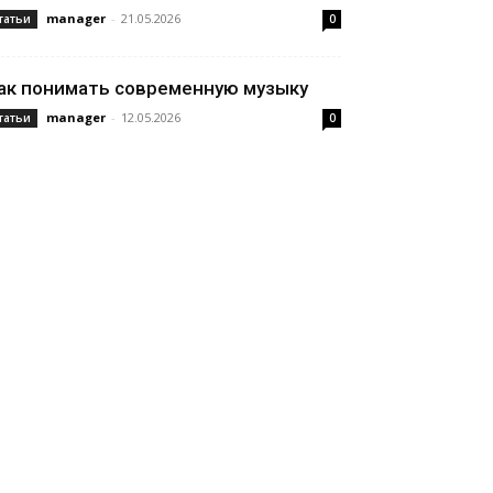
manager
-
21.05.2026
татьи
0
ак понимать современную музыку
manager
-
12.05.2026
татьи
0