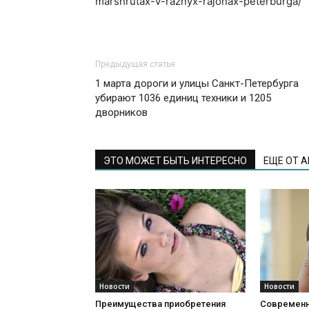
marshrutax-v-raznyx-rajonax-peterburga/
Предыдущая статья
1 марта дороги и улицы Санкт-Петербурга
убирают 1036 единиц техники и 1205
дворников
ЭТО МОЖЕТ БЫТЬ ИНТЕРЕСНО
ЕЩЕ ОТ 
Новости
Новости
Преимущества приобретения
Современн