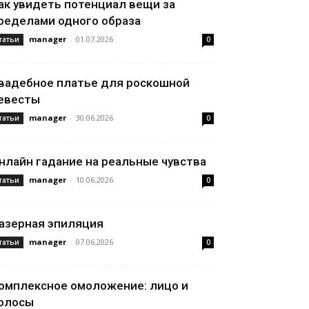
ак увидеть потенциал вещи за
ределами одного образа
manager
-
01.07.2026
татьи
0
вадебное платье для роскошной
евесты
manager
-
30.06.2026
татьи
0
нлайн гадание на реальные чувства
manager
-
10.06.2026
татьи
0
азерная эпиляция
manager
-
07.06.2026
татьи
0
омплексное омоложение: лицо и
олосы