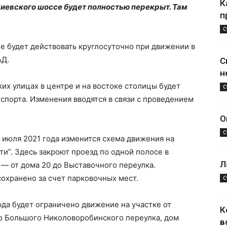
К
 Киевского шоссе будет полностью перекрыт. Там
п
С
е будет действовать круглосуточно при движении в
АД.
С
н
их улицах в центре и на востоке столицы будет
С
порта. Изменения вводятся в связи с проведением
О
С
20 июля 2021 года изменится схема движения на
и”. Здесь закроют проезд по одной полосе в
Л
 — от дома 20 до Выставочного переулка.
охранено за счет парковочных мест.
С
года будет ограничено движение на участке от
К
до Большого Николоворобинского переулка, дом
в