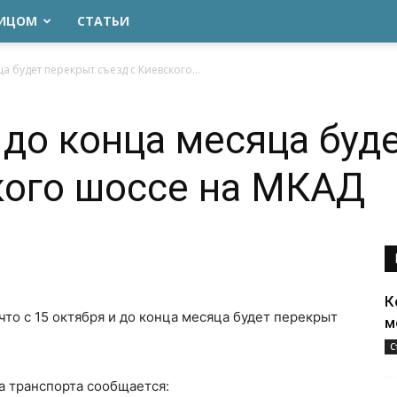
ЛИЦОМ
СТАТЬИ
а будет перекрыт съезд с Киевского...
и до конца месяца буд
кого шоссе на МКАД
К
что с 15 октября и до конца месяца будет перекрыт
м
С
а транспорта сообщается: