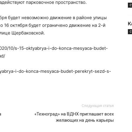
задействуют парковочное пространство.
С
ября будет невозможно движение в районе улицы
К
 по 16 октября будет ограничено движение на 2-й
С
улице Щербаковской.
/2020/10/s-15-oktyabrya-i-do-konca-mesyaca-budet-
ad/
ktyabrya-i-do-konca-mesyaca-budet-perekryt-sezd-s-
Следующая статья
а
«Техноград» на ВДНХ приглашает всех
желающих на день карьеры