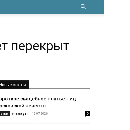
ет перекрыт
Новые статьи
ороткое свадебное платье: гид
осковской невесты
manager
-
15.07.2026
татьи
0