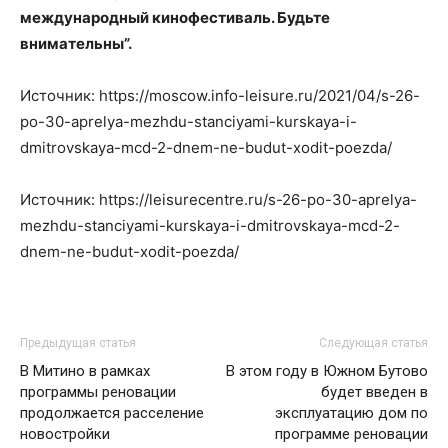
международный кинофестиваль. Будьте
внимательны”.
Источник: https://moscow.info-leisure.ru/2021/04/s-26-
po-30-aprelya-mezhdu-stanciyami-kurskaya-i-
dmitrovskaya-mcd-2-dnem-ne-budut-xodit-poezda/
Источник: https://leisurecentre.ru/s-26-po-30-aprelya-
mezhdu-stanciyami-kurskaya-i-dmitrovskaya-mcd-2-
dnem-ne-budut-xodit-poezda/
Предыдущая статья
Следующая статья
В Митино в рамках
В этом году в Южном Бутово
программы реновации
будет введен в
продолжается расселение
эксплуатацию дом по
новостройки
программе реновации