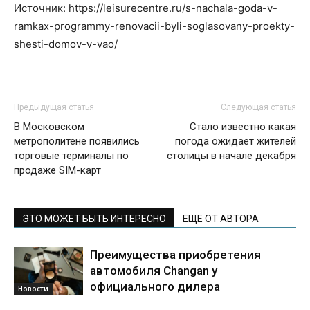
Источник: https://leisurecentre.ru/s-nachala-goda-v-
ramkax-programmy-renovacii-byli-soglasovany-proekty-
shesti-domov-v-vao/
Предыдущая статья
Следующая статья
В Московском
Стало известно какая
метрополитене появились
погода ожидает жителей
торговые терминалы по
столицы в начале декабря
продаже SIM-карт
ЭТО МОЖЕТ БЫТЬ ИНТЕРЕСНО
ЕЩЕ ОТ АВТОРА
Преимущества приобретения
автомобиля Changan у
официального дилера
Новости