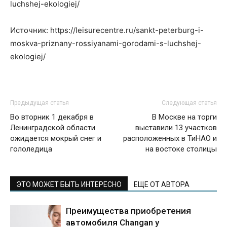
luchshej-ekologiej/
Источник: https://leisurecentre.ru/sankt-peterburg-i-
moskva-priznany-rossiyanami-gorodami-s-luchshej-
ekologiej/
Предыдущая статья
Следующая статья
Во вторник 1 декабря в
В Москве на торги
Ленинградской области
выставили 13 участков
ожидается мокрый снег и
расположенных в ТиНАО и
гололедица
на востоке столицы
ЭТО МОЖЕТ БЫТЬ ИНТЕРЕСНО
ЕЩЕ ОТ АВТОРА
Преимущества приобретения
автомобиля Changan у