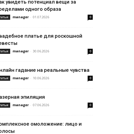
ак увидеть потенциал вещи за
ределами одного образа
manager
-
01.07.2026
татьи
0
вадебное платье для роскошной
евесты
manager
-
30.06.2026
татьи
0
нлайн гадание на реальные чувства
manager
-
10.06.2026
татьи
0
азерная эпиляция
manager
-
07.06.2026
татьи
0
омплексное омоложение: лицо и
олосы