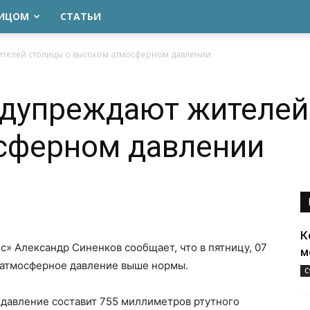
ЛИЦОМ
СТАТЬИ
ителей столицы о высоком атмосферном давлении
едупреждают жителей
сферном давлении
К
» Александр Синенков сообщает, что в пятницу, 07
м
я атмосферное давление выше нормы.
С
 давление составит 755 миллиметров ртутного