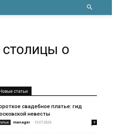
 столицы о
Новые статьи
ороткое свадебное платье: гид
осковской невесты
manager
-
15.07.2026
татьи
0