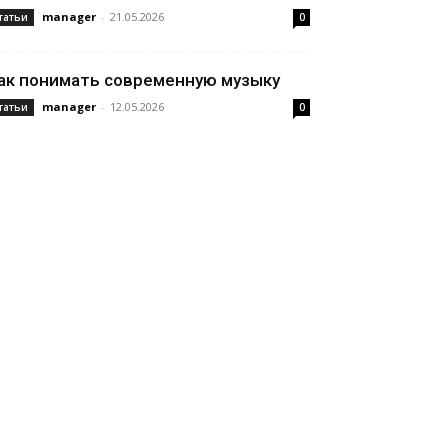
manager
-
21.05.2026
татьи
0
ак понимать современную музыку
manager
-
12.05.2026
татьи
0