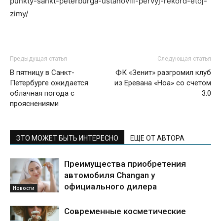
punkty-sankt-peterburga-ustanovili-pervyj-rekord-etoj-
zimy/
Предыдущая статья
Следующая статья
В пятницу в Санкт-
ФК «Зенит» разгромил клуб
Петербурге ожидается
из Еревана «Ноа» со счетом
облачная погода с
3:0
прояснениями
ЭТО МОЖЕТ БЫТЬ ИНТЕРЕСНО
ЕЩЕ ОТ АВТОРА
Преимущества приобретения
автомобиля Changan у
официального дилера
Новости
Современные косметические