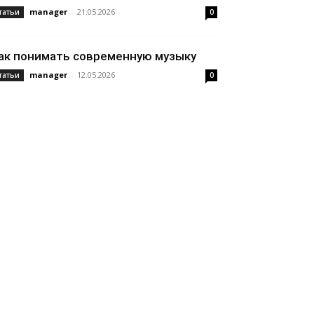
manager
-
21.05.2026
татьи
0
ак понимать современную музыку
manager
-
12.05.2026
татьи
0