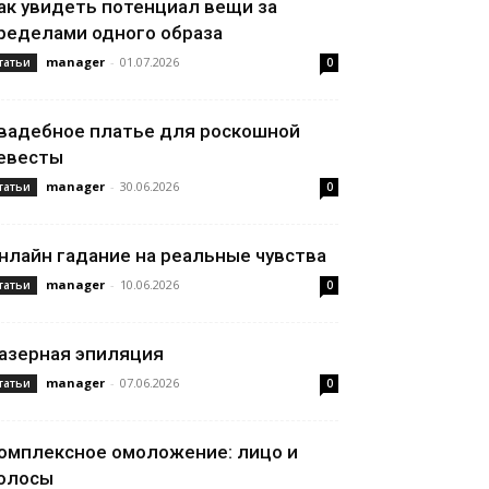
ак увидеть потенциал вещи за
ределами одного образа
manager
-
01.07.2026
татьи
0
вадебное платье для роскошной
евесты
manager
-
30.06.2026
татьи
0
нлайн гадание на реальные чувства
manager
-
10.06.2026
татьи
0
азерная эпиляция
manager
-
07.06.2026
татьи
0
омплексное омоложение: лицо и
олосы