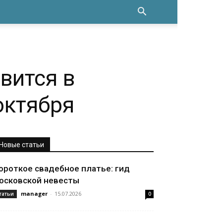
вится в
октября
Новые статьи
ороткое свадебное платье: гид
осковской невесты
manager
-
15.07.2026
татьи
0