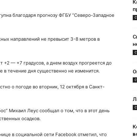
К
п
упна благодаря прогнозу ФГБУ “Северо-Западное
С
С
жных направлений не превысит 3-8 метров в
н
С
 +2 — +7 градусов, а днем ​​воздух прогреется до
е в течение дня существенно не изменится.
О
С
стно о погоде во вторник, 12 октября в Санкт-
Л
С
с” Михаил Леус сообщал о том, что в этот день
ственных осадков.
К
в
нице в социальной сети Facebook отметил, что