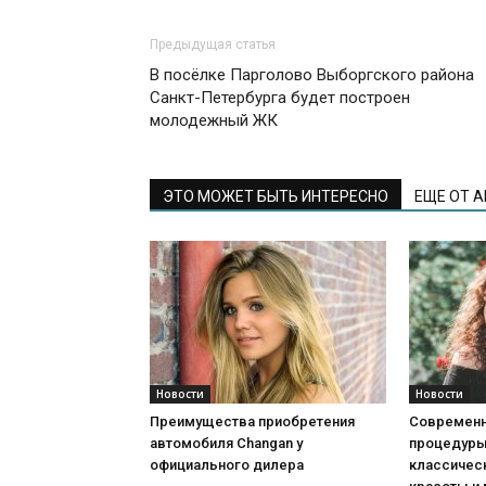
Предыдущая статья
В посёлке Парголово Выборгского района
Санкт-Петербурга будет построен
молодежный ЖК
ЭТО МОЖЕТ БЫТЬ ИНТЕРЕСНО
ЕЩЕ ОТ 
Новости
Новости
Преимущества приобретения
Современн
автомобиля Changan у
процедуры:
официального дилера
классичес