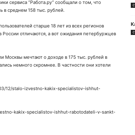
ики сервиса “Работа.ру” сообщали о том, что
С
ь в среднем 158 тыс. рублей.
К
пользователей старше 18 лет из всех регионов
С
в России отличаются, а вот ожидания петербуржцев
и Москвы мечтают о доходе в 175 тыс. рублей в
ались немного скромнее. В частности они хотели
03/12/stalo-izvestno-kakix-specialistov-ishhut-
vestno-kakix-specialistov-ishhut-rabotodateli-v-sankt-