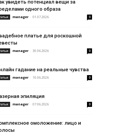
ак увидеть потенциал вещи за
ределами одного образа
manager
-
01.07.2026
татьи
0
вадебное платье для роскошной
евесты
manager
-
30.06.2026
татьи
0
нлайн гадание на реальные чувства
manager
-
10.06.2026
татьи
0
азерная эпиляция
manager
-
07.06.2026
татьи
0
омплексное омоложение: лицо и
олосы