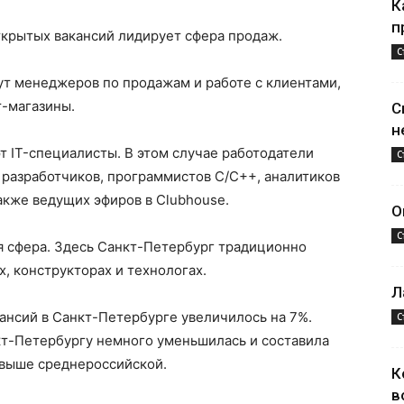
К
п
ткрытых вакансий лидирует сфера продаж.
С
щут менеджеров по продажам и работе с клиентами,
т-магазины.
С
н
т IT-специалисты. В этом случае работодатели
С
 разработчиков, программистов C/C++, аналитиков
акже ведущих эфиров в Clubhouse.
О
С
я сфера. Здесь Санкт-Петербург традиционно
, конструкторах и технологах.
Л
кансий в Санкт-Петербурге увеличилось на 7%.
С
кт-Петербургу немного уменьшилась и составила
% выше среднероссийской.
К
в