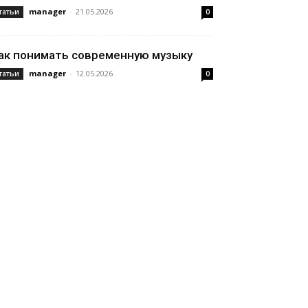
manager
-
21.05.2026
татьи
0
ак понимать современную музыку
manager
-
12.05.2026
татьи
0