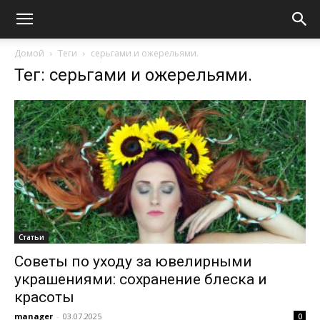
Домой
Теги
серьгами и ожерельями.
Тег: серьгами и ожерельями.
Статьи
Советы по уходу за ювелирными
украшениями: сохранение блеска и
красоты
manager
-
03.07.2025
0