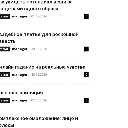
ак увидеть потенциал вещи за
ределами одного образа
manager
-
01.07.2026
татьи
0
вадебное платье для роскошной
евесты
manager
-
30.06.2026
татьи
0
нлайн гадание на реальные чувства
manager
-
10.06.2026
татьи
0
азерная эпиляция
manager
-
07.06.2026
татьи
0
омплексное омоложение: лицо и
олосы