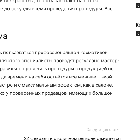
ятие красоты», то есть работают на потоке.
С
е до секунды время проведения процедуры. Всё
К
ма
С
ь пользоваться профессиональной косметикой
ля этого специалисты проводят регулярно мастер-
 правильно проводить процедуры с продукцией не
гда времени на себя остаётся всё меньше, такой
ыстро и с максимальным эффектом, как в салоне.
ько у проверенных продавцов, имеющих большой
Следующая статья
22 февраля в столичном регионе ожидается