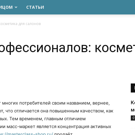
ЛИЦОМ
СТАТЬИ
осметика для салонов
офессионалов: косме
К
 многих потребителей своим названием, вернее,
м
т, что отличается она повышенным качеством, как
ых. Тем временем, главным отличием
С
ии масс-маркет является концентрация активных
ps://masterclass-shop.ru/
продаёт