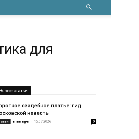
тика для
Новые статьи
ороткое свадебное платье: гид
осковской невесты
manager
-
15.07.2026
татьи
0