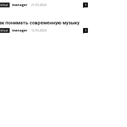
manager
-
21.05.2026
татьи
0
ак понимать современную музыку
manager
-
12.05.2026
татьи
0