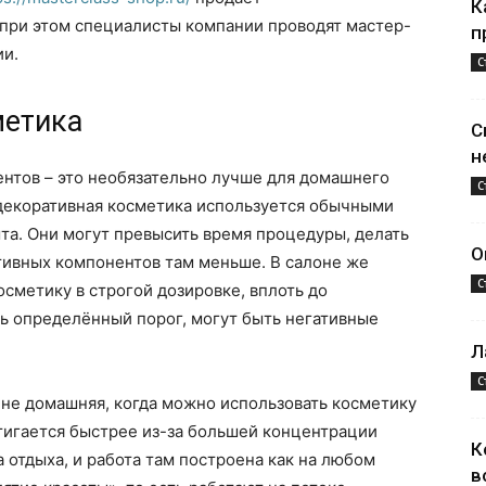
К
 при этом специалисты компании проводят мастер-
п
ии.
С
метика
С
н
нтов – это необязательно лучше для домашнего
С
 декоративная косметика используется обычными
та. Они могут превысить время процедуры, делать
О
тивных компонентов там меньше. В салоне же
С
сметику в строгой дозировке, вплоть до
ь определённый порог, могут быть негативные
Л
С
 не домашняя, когда можно использовать косметику
тигается быстрее из-за большей концентрации
К
а отдыха, и работа там построена как на любом
в