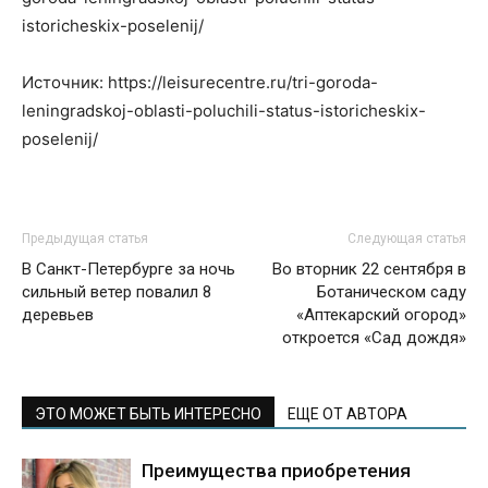
istoricheskix-poselenij/
Источник: https://leisurecentre.ru/tri-goroda-
leningradskoj-oblasti-poluchili-status-istoricheskix-
poselenij/
Предыдущая статья
Следующая статья
В Санкт-Петербурге за ночь
Во вторник 22 сентября в
сильный ветер повалил 8
Ботаническом саду
деревьев
«Аптекарский огород»
откроется «Сад дождя»
ЭТО МОЖЕТ БЫТЬ ИНТЕРЕСНО
ЕЩЕ ОТ АВТОРА
Преимущества приобретения