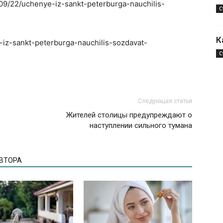
/09/22/uchenye-iz-sankt-peterburga-nauchilis-
С
К
e-iz-sankt-peterburga-nauchilis-sozdavat-
С
Следующая статья
Жителей столицы предупреждают о
наступлении сильного тумана
АВТОРА