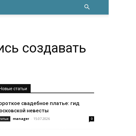
ись создавать
Новые статьи
ороткое свадебное платье: гид
осковской невесты
manager
-
15.07.2026
татьи
0