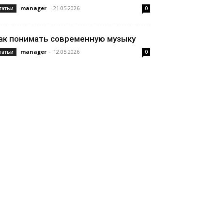
manager
-
21.05.2026
татьи
0
ак понимать современную музыку
manager
-
12.05.2026
татьи
0