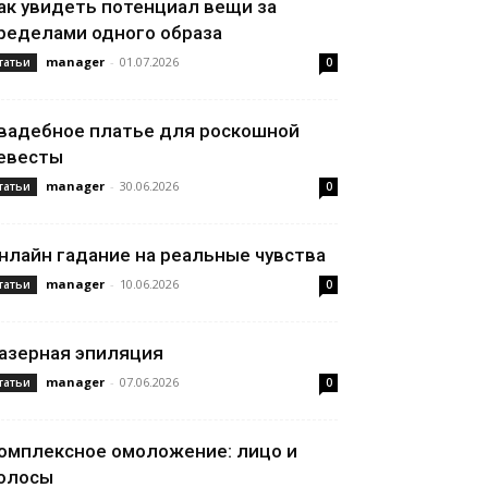
ак увидеть потенциал вещи за
ределами одного образа
manager
-
01.07.2026
татьи
0
вадебное платье для роскошной
евесты
manager
-
30.06.2026
татьи
0
нлайн гадание на реальные чувства
manager
-
10.06.2026
татьи
0
азерная эпиляция
manager
-
07.06.2026
татьи
0
омплексное омоложение: лицо и
олосы