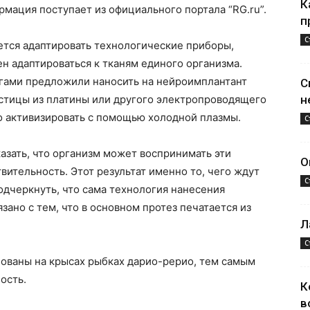
К
мация поступает из официального портала “RG.ru”.
п
С
ается адаптировать технологические приборы,
ен адаптироваться к тканям единого организма.
егами предложили наносить на нейроимплантант
С
тицы из платины или другого электропроводящего
н
о активизировать с помощью холодной плазмы.
С
азать, что организм может воспринимать эти
О
вительность. Этот результат именно то, чего ждут
С
дчеркнуть, что сама технология нанесения
зано с тем, что в основном протез печатается из
Л
С
ованы на крысах рыбках дарио-рерио, тем самым
ость.
К
в