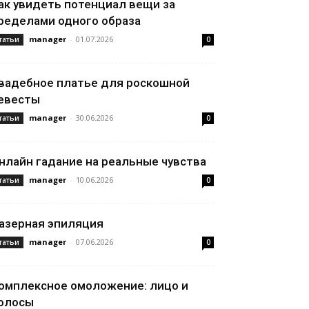
ак увидеть потенциал вещи за
ределами одного образа
manager
-
01.07.2026
татьи
0
вадебное платье для роскошной
евесты
manager
-
30.06.2026
татьи
0
нлайн гадание на реальные чувства
manager
-
10.06.2026
татьи
0
азерная эпиляция
manager
-
07.06.2026
татьи
0
омплексное омоложение: лицо и
олосы