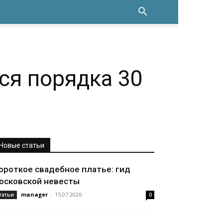
ся порядка 30
Новые статьи
ороткое свадебное платье: гид
осковской невесты
manager
-
15.07.2026
татьи
0