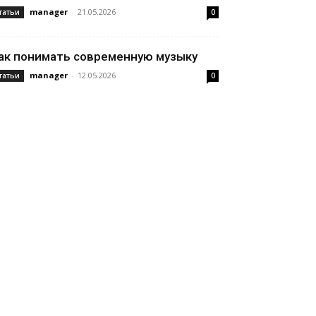
manager
-
21.05.2026
татьи
0
ак понимать современную музыку
manager
-
12.05.2026
татьи
0