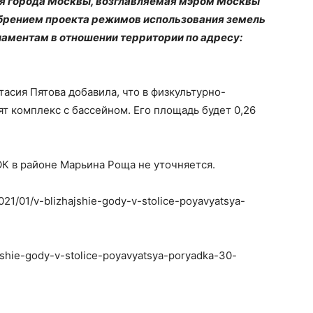
я города Москвы, возглавляемая мэром Москвы
обрением проекта режимов использования земель
ламентам в отношении территории по адресу:
сия Пятова добавила, что в физкультурно-
 комплекс с бассейном. Его площадь будет 0,26
К в районе Марьина Роща не уточняется.
021/01/v-blizhajshie-gody-v-stolice-poyavyatsya-
ajshie-gody-v-stolice-poyavyatsya-poryadka-30-