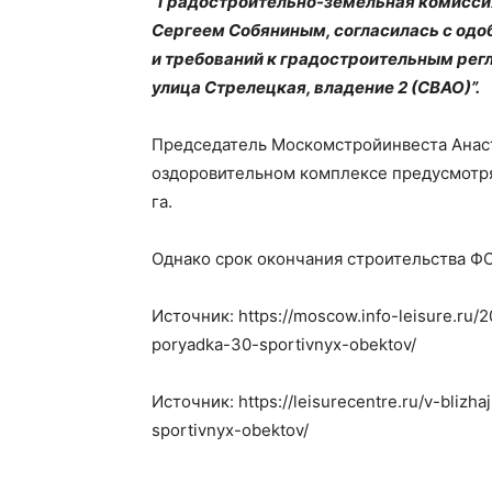
“Градостроительно-земельная комисси
Сергеем Собяниным, согласилась с од
и требований к градостроительным рег
улица Стрелецкая, владение 2 (СВАО)”.
Председатель Москомстройинвеста Анаста
оздоровительном комплексе предусмотрят
га.
Однако срок окончания строительства ФО
Источник: https://moscow.info-leisure.ru/2
poryadka-30-sportivnyx-obektov/
Источник: https://leisurecentre.ru/v-blizh
sportivnyx-obektov/