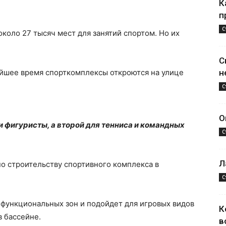
К
п
С
около 27 тысяч мест для занятий спортом. Но их
С
айшее время спорткомплексы откроются на улице
н
С
О
и фигуристы, а второй для тенниса и командных
С
Л
о строительству спортивного комплекса в
С
2 функциональных зон и подойдет для игровых видов
К
в бассейне.
в