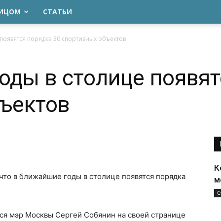
ЛИЦОМ
СТАТЬИ
появятся порядка 30 спортивных объектов
оды в столице появят
ъектов
К
 что в ближайшие годы в столице появятся порядка
м
С
я мэр Москвы Сергей Собянин на своей странице