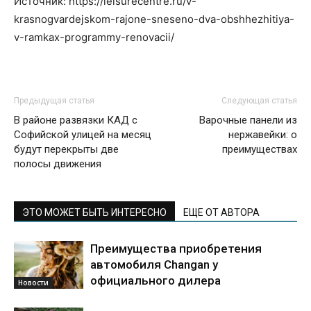
Источник: https://leisurecentre.ru/v-
krasnogvardejskom-rajone-sneseno-dva-obshhezhitiya-
v-ramkax-programmy-renovacii/
Предыдущая статья
Следующая статья
В районе развязки КАД с
Варочные панели из
Софийской улицей на месяц
нержавейки: о
будут перекрыты две
преимуществах
полосы движения
ЭТО МОЖЕТ БЫТЬ ИНТЕРЕСНО
ЕЩЕ ОТ АВТОРА
Преимущества приобретения
автомобиля Changan у
официального дилера
Новости