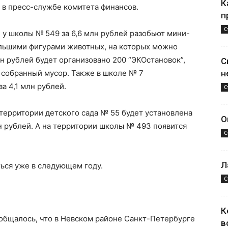
К
в пресс-службе комитета финансов.
п
С
 у школы № 549 за 6,6 млн рублей разобьют мини-
ольшими фигурами животных, на которых можно
лн рублей будет организовано 200 “ЭКОстановок”,
С
 собранный мусор. Также в школе № 7
н
а 4,1 млн рублей.
С
ерритории детского сада № 55 будет установлена ​​
О
н рублей. А на территории школы № 493 появится
С
Л
ься уже в следующем году.
С
К
общалось, что в Невском районе Санкт-Петербурге
в