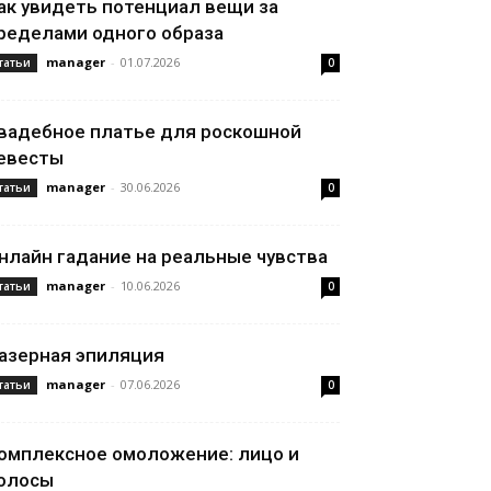
ак увидеть потенциал вещи за
ределами одного образа
manager
-
01.07.2026
татьи
0
вадебное платье для роскошной
евесты
manager
-
30.06.2026
татьи
0
нлайн гадание на реальные чувства
manager
-
10.06.2026
татьи
0
азерная эпиляция
manager
-
07.06.2026
татьи
0
омплексное омоложение: лицо и
олосы