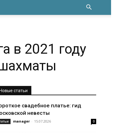
а в 2021 году
 шахматы
Новые статьи
ороткое свадебное платье: гид
осковской невесты
manager
-
15.07.2026
татьи
0