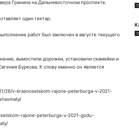
квера Гранина на Дальневосточном проспекте.
С
ставляет один гектар.
К
С
выполнение работ был заключен в августе текущего
нение, вымостили дорожки, установили скамейки и
Евгения Буркова. К слову именно он является
0/11/26/v-krasnoselskom-rajone-peterburga-v-2021-
shaxmaty/
snoselskom-rajone-peterburga-v-2021-godu-
aty/