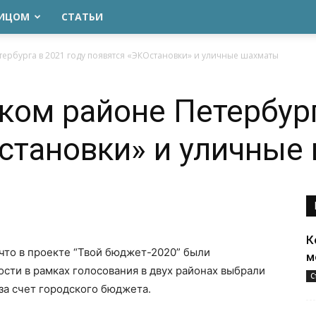
ЛИЦОМ
СТАТЬИ
ербурга в 2021 году появятся «ЭКОстановки» и уличные шахматы
ком районе Петербург
становки» и уличные
К
 что в проекте “Твой бюджет-2020” были
м
сти в рамках голосования в двух районах выбрали
С
за счет городского бюджета.