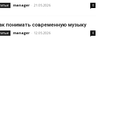
manager
-
21.05.2026
татьи
0
ак понимать современную музыку
manager
-
12.05.2026
татьи
0