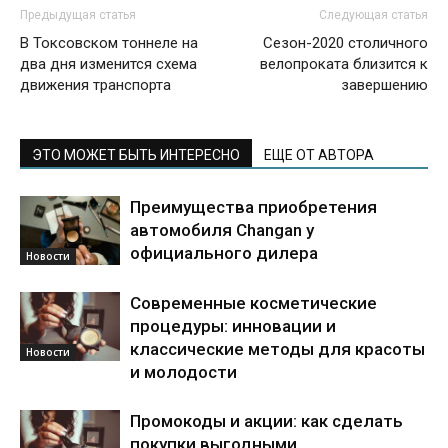
Предыдущая статья
Следующая статья
В Токсовском тоннеле на
Сезон-2020 столичного
два дня изменится схема
велопроката близится к
движения транспорта
завершению
ЭТО МОЖЕТ БЫТЬ ИНТЕРЕСНО
ЕЩЕ ОТ АВТОРА
Преимущества приобретения
автомобиля Changan у
официального дилера
Новости
Современные косметические
процедуры: инновации и
классические методы для красоты
Новости
и молодости
Промокоды и акции: как сделать
покупки выгодными