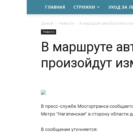
ГЛАВНАЯ
СТРИЖКИ
УХОД ЗА 
Домой
Новости
В маршруте автобуса м6 в ст
Новости
В маршруте ав
произойдут и
В пресс-службе Мосгортранса сообщаетс
Метро “Нагатинская” в сторону области 
В сообщении уточняется: