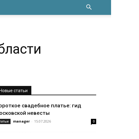
бласти
Новые статьи
ороткое свадебное платье: гид
осковской невесты
manager
-
15.07.2026
татьи
0