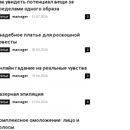
ак увидеть потенциал вещи за
ределами одного образа
manager
-
01.07.2026
татьи
0
вадебное платье для роскошной
евесты
manager
-
30.06.2026
татьи
0
нлайн гадание на реальные чувства
manager
-
10.06.2026
татьи
0
азерная эпиляция
manager
-
07.06.2026
татьи
0
омплексное омоложение: лицо и
олосы