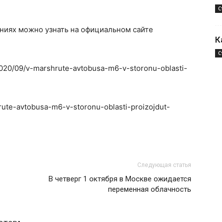
С
иях можно узнать на официальном сайте
К
С
2020/09/v-marshrute-avtobusa-m6-v-storonu-oblasti-
hrute-avtobusa-m6-v-storonu-oblasti-proizojdut-
Следующая статья
В четверг 1 октября в Москве ожидается
переменная облачность