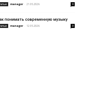
manager
-
21.05.2026
татьи
0
ак понимать современную музыку
manager
-
12.05.2026
татьи
0