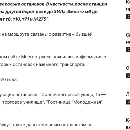
К
есколько остановок. В частности, после станции
п
на другой берег реки до ЗИЛа. Вместо м6 до
С
 т8, т10, т71 и №275”.
я на маршруте связаны с развитием бывшей
С
н
С
ном сайте Мосгортранса появилась информация о
торых остановок наземного транспорта.
О
С
20 года.
Л
дующие остановки: “Солнечногорская улица, 15 —
— торговое училище”, “Гостиница “Молодежная”,
С
К
будут также даны конечным остановкам на
в