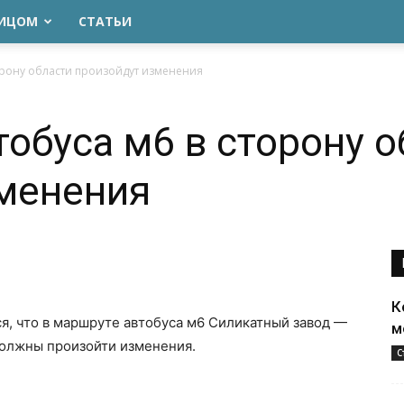
ЛИЦОМ
СТАТЬИ
орону области произойдут изменения
тобуса м6 в сторону о
зменения
К
я, что в маршруте автобуса м6 Силикатный завод —
м
должны произойти изменения.
С