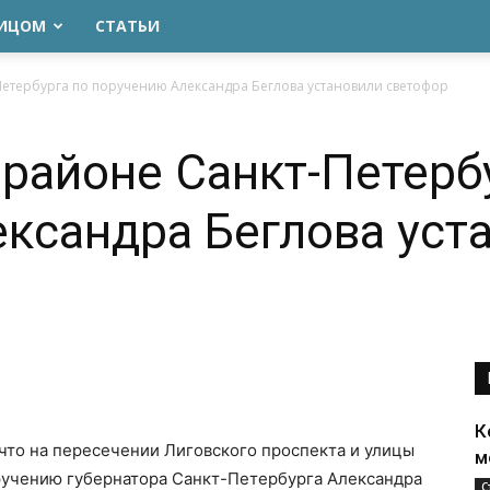
ЛИЦОМ
СТАТЬИ
Петербурга по поручению Александра Беглова установили светофор
районе Санкт-Петерб
ксандра Беглова уст
К
 что на пересечении Лиговского проспекта и улицы
м
ручению губернатора Санкт-Петербурга Александра
С