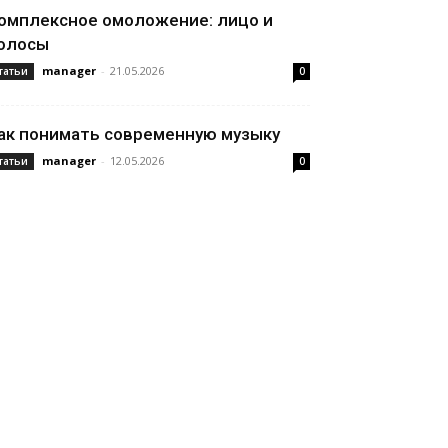
омплексное омоложение: лицо и
олосы
manager
-
21.05.2026
татьи
0
ак понимать современную музыку
manager
-
12.05.2026
татьи
0