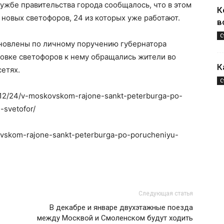
лужбе правительства города сообщалось, что в этом
К
 новых светофоров, 24 из которых уже работают.
в
С
новлены по личному поручению губернатора
новке светофоров к нему обращались жители во
К
сетях.
С
20/12/24/v-moskovskom-rajone-sankt-peterburga-po-
-svetofor/
kovskom-rajone-sankt-peterburga-po-porucheniyu-
Следующая статья
В декабре и январе двухэтажные поезда
между Москвой и Смоленском будут ходить