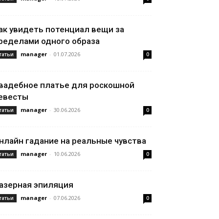
ак увидеть потенциал вещи за
ределами одного образа
manager
-
01.07.2026
татьи
0
вадебное платье для роскошной
евесты
manager
-
30.06.2026
татьи
0
нлайн гадание на реальные чувства
manager
-
10.06.2026
татьи
0
азерная эпиляция
manager
-
07.06.2026
татьи
0