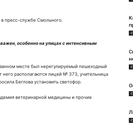
К
 в пресс-службе Смольного.
п
С
важен, особенно на улицах с интенсивным
С
н
азанном месте был нерегулируемый пешеходный
С
т него располагаются лицей № 373, учительница
росила Беглова установить светофор.
О
С
кадемия ветеринарной медицины и прочие
Л
С