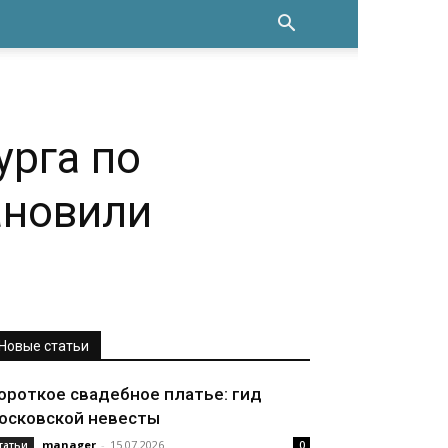
урга по
ановили
Новые статьи
ороткое свадебное платье: гид
осковской невесты
manager
-
15.07.2026
татьи
0