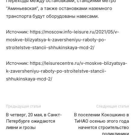
Переходы между остановками, станциями метро
“Аминьевская”, а также остановками наземного
транспорта будут оборудованы навесами.
Источник: https://moscow.info-leisure.ru/2021/05/v-
moskve-blizyatsya-k-zaversheniyu-raboty-po-
stroitelstve-stancii-shhukinskaya-mcd-2/
Источник: https://leisurecentre.ru/v-moskve-blizyatsya-
k-zaversheniyu-raboty-po-stroitelstve-stancii-
shhukinskaya-mcd-2/
Предыдущая статья
Следующая статья
В четверг, 20 мая, в Санкт-
В поселении Кокошкино в
Петербурге ожидаются
ТиНАО осенью этого года
ливни и грозы
начнется строительство
поликлиники