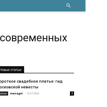
5 современных
Новые статьи
ороткое свадебное платье: гид
осковской невесты
manager
-
15.07.2026
татьи
0