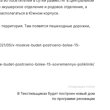
а 90 посетителей в сутки разместят в Центральном
 акушерское отделение и родовое отделение, а
располагаться в Южном корпусе.
 территория. Там появятся пешеходные дорожки,
/2021/05/v-moskve-budet-postroeno-bolee-15-
ve-budet-postroeno-bolee-15-sovremennyx-poliklinik/
Следующая статья
В Текстильщиках будет построен новый дом
по программе реновации