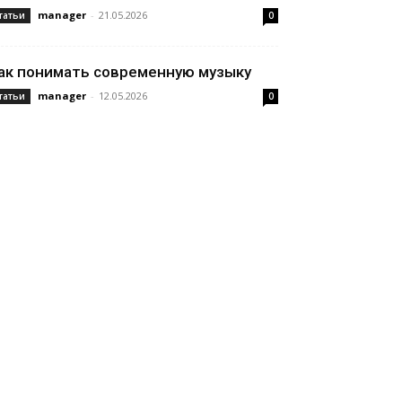
manager
-
21.05.2026
татьи
0
ак понимать современную музыку
manager
-
12.05.2026
татьи
0