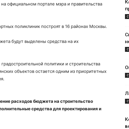
К
на официальном портале мэра и правительства
п
С
ртных поликлиник построят в 16 районах Москвы.
С
джета будут выделены средства на их
н
С
 градостроительной политики и строительства
О
инских объектов остается одним из приоритетных
С
я.
Л
ение расходов бюджета на строительство
С
полнительные средства для проектирования и
К
в