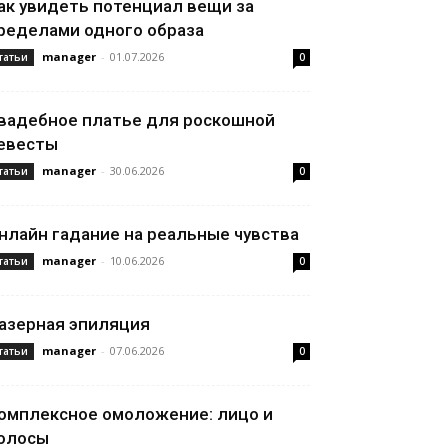
ак увидеть потенциал вещи за
ределами одного образа
manager
-
01.07.2026
татьи
0
вадебное платье для роскошной
евесты
manager
-
30.06.2026
татьи
0
нлайн гадание на реальные чувства
manager
-
10.06.2026
татьи
0
азерная эпиляция
manager
-
07.06.2026
татьи
0
омплексное омоложение: лицо и
олосы