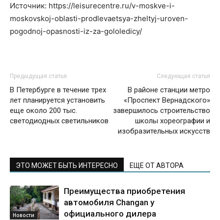
Источник: https://leisurecentre.ru/v-moskve-i-
moskovskoj-oblasti-prodlevaetsya-zheltyj-uroven-
pogodnoj-opasnosti-iz-za-gololedicy/
Предыдущая статья
Следующая статья
В Петербурге в течение трех
В районе станции метро
лет планируется установить
«Проспект Вернадского»
еще около 200 тыс.
завершилось строительство
светодиодных светильников
школы хореографии и
изобразительных искусств
ЭТО МОЖЕТ БЫТЬ ИНТЕРЕСНО
ЕЩЕ ОТ АВТОРА
Преимущества приобретения
автомобиля Changan у
официального дилера
Новости