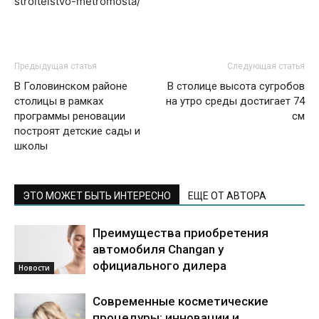
stroitelstvo-metromosta/
Предыдущая статья
Следующая статья
В Головинском районе
В столице высота сугробов
столицы в рамках
на утро среды достигает 74
программы реновации
см
построят детские сады и
школы
ЭТО МОЖЕТ БЫТЬ ИНТЕРЕСНО
ЕЩЕ ОТ АВТОРА
Преимущества приобретения
автомобиля Changan у
официального дилера
Новости
Современные косметические
процедуры: инновации и