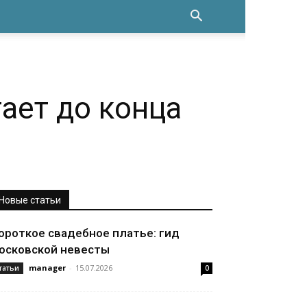
ает до конца
Новые статьи
ороткое свадебное платье: гид
осковской невесты
manager
-
15.07.2026
татьи
0