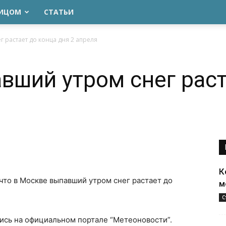
ЛИЦОМ
СТАТЬИ
г растает до конца дня 2 апреля
вший утром снег раст
К
 что в Москве выпавший утром снег растает до
м
С
сь на официальном портале “Метеоновости”.