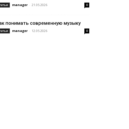
manager
-
21.05.2026
татьи
0
ак понимать современную музыку
manager
-
12.05.2026
татьи
0