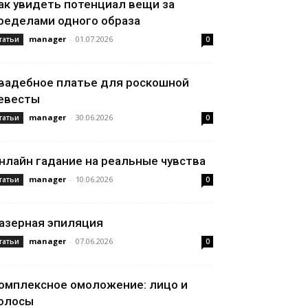
ак увидеть потенциал вещи за
ределами одного образа
manager
-
01.07.2026
татьи
0
вадебное платье для роскошной
евесты
manager
-
30.06.2026
татьи
0
нлайн гадание на реальные чувства
manager
-
10.06.2026
татьи
0
азерная эпиляция
manager
-
07.06.2026
татьи
0
омплексное омоложение: лицо и
олосы