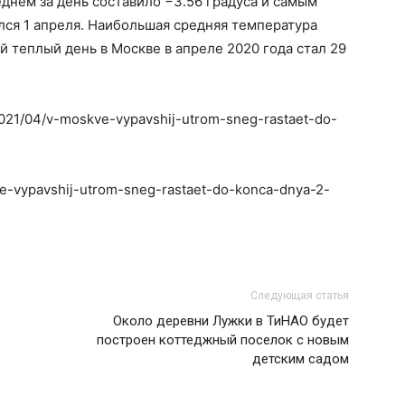
днем за день составило −3.56 градуса и самым
лся 1 апреля. Наибольшая средняя температура
ый теплый день в Москве в апреле 2020 года стал 29
/2021/04/v-moskve-vypavshij-utrom-sneg-rastaet-do-
kve-vypavshij-utrom-sneg-rastaet-do-konca-dnya-2-
Следующая статья
Около деревни Лужки в ТиНАО будет
построен коттеджный поселок с новым
детским садом