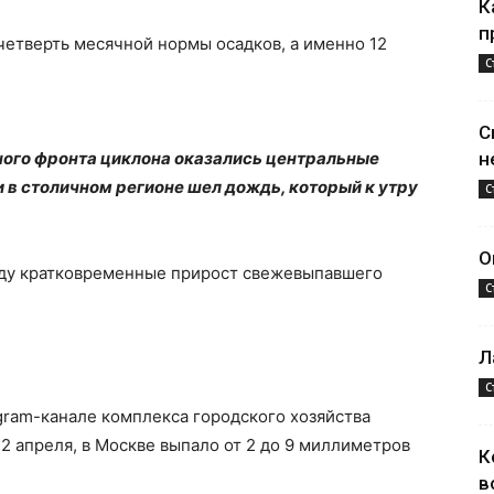
К
п
четверть месячной нормы осадков, а именно 12
С
С
рного фронта циклона оказались центральные
н
 в столичном регионе шел дождь, который к утру
С
О
роду кратковременные прирост свежевыпавшего
С
Л
С
gram-канале комплекса городского хозяйства
 2 апреля, в Москве выпало от 2 до 9 миллиметров
К
в