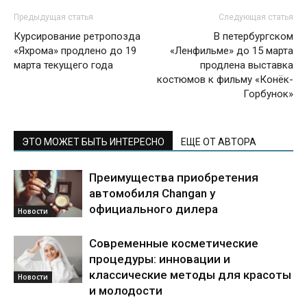
Предыдущая статья
Следующая статья
Курсирование ретропозда
В петербургском
«Яхрома» продлено до 19
«Ленфильме» до 15 марта
марта текущего года
продлена выставка
костюмов к фильму «Конёк-
Горбунок»
ЭТО МОЖЕТ БЫТЬ ИНТЕРЕСНО
ЕЩЕ ОТ АВТОРА
Преимущества приобретения
автомобиля Changan у
официального дилера
Новости
Современные косметические
процедуры: инновации и
классические методы для красоты
Новости
и молодости