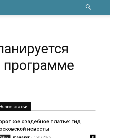
ланируется
о программе
Новые статьи
ороткое свадебное платье: гид
осковской невесты
manager
-
15.07.2026
татьи
0