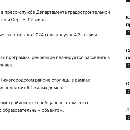
 в пресс-службе Департамента градостроительной
К
теля Сергея Лёвкина.
п
С
ые квартиры до 2024 года получат 4,3 тысячи
С
пах программы реновации планируется расселить в
н
ловек.
С
 Нижегородском районе столицы в рамках
О
у подлежит 92 жилых домов.
С
омстройинвесте сообщалось о том, что в
Л
с образовательным объектом.
С