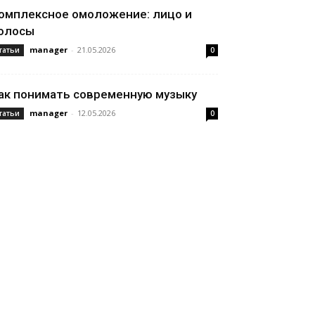
омплексное омоложение: лицо и
олосы
manager
-
21.05.2026
татьи
0
ак понимать современную музыку
manager
-
12.05.2026
татьи
0