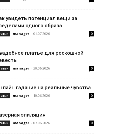
ак увидеть потенциал вещи за
ределами одного образа
manager
-
01.07.2026
татьи
0
вадебное платье для роскошной
евесты
manager
-
30.06.2026
татьи
0
нлайн гадание на реальные чувства
manager
-
10.06.2026
татьи
0
азерная эпиляция
manager
-
07.06.2026
татьи
0