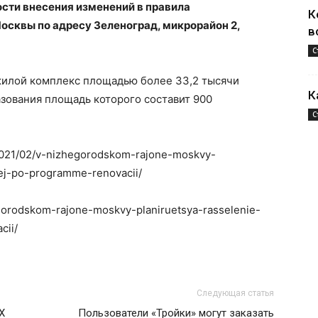
сти внесения изменений в правила
К
осквы по адресу Зеленоград, микрорайон 2,
в
С
 жилой комплекс площадью более 33,2 тысячи
К
азования площадь которого составит 900
С
/2021/02/v-nizhegorodskom-rajone-moskvy-
lej-po-programme-renovacii/
egorodskom-rajone-moskvy-planiruetsya-rasselenie-
cii/
Следующая статья
Х
Пользователи «Тройки» могут заказать