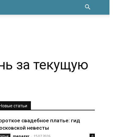
нь за текущую
Новые статьи
ороткое свадебное платье: гид
осковской невесты
manager
-
15.07.2026
татьи
0