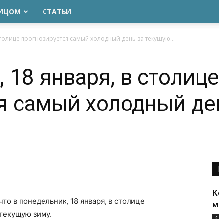
ЛИЦОМ
СТАТЬИ
столице прогнозируется самый холодный день за текущую...
 18 января, в столице
я самый холодный де
К
что в понедельник, 18 января, в столице
м
текущую зиму.
С