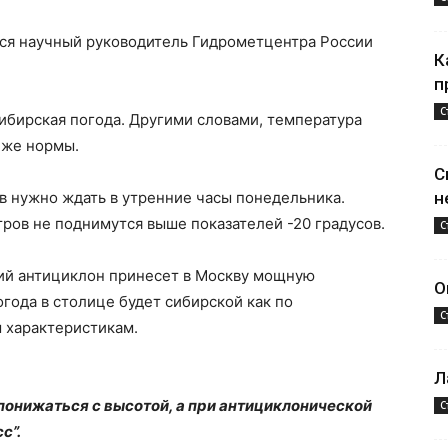
я научный руководитель Гидрометцентра России
К
п
С
сибирская погода. Другими словами, температура
иже нормы.
С
в нужно ждать в утренние часы понедельника.
н
ров не поднимутся выше показателей -20 градусов.
С
ий антициклон принесет в Москву мощную
О
огода в столице будет сибирской как по
С
 характеристикам.
Л
понижаться с высотой, а при антициклонической
С
с”.