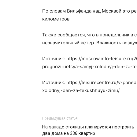
По словам Вильфанда над Москвой это ре
километров.
Также сообщается, что в понедельник в 
незначительный ветер. Влажность воздуха
Источник: https://moscow.info-leisure.ru/2
prognoziruetsya-samyj-xolodnyj-den-za-t
Источник: https://leisurecentre.ru/v-pone
xolodnyj-den-za-tekushhuyu-zimu/
Предыдущая статья
На западе столицы планируется построить
два дома на 336 квартир