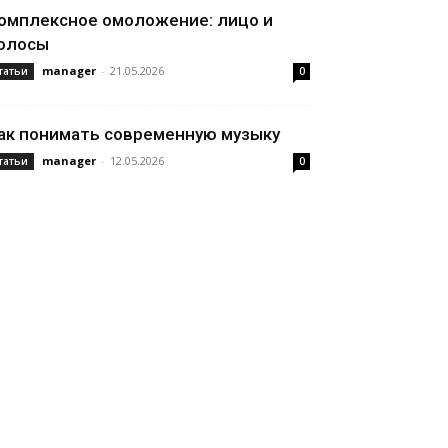
омплексное омоложение: лицо и
олосы
manager
-
21.05.2026
татьи
0
ак понимать современную музыку
manager
-
12.05.2026
татьи
0