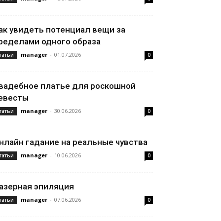
ак увидеть потенциал вещи за
ределами одного образа
manager
-
01.07.2026
татьи
0
вадебное платье для роскошной
евесты
manager
-
30.06.2026
татьи
0
нлайн гадание на реальные чувства
manager
-
10.06.2026
татьи
0
азерная эпиляция
manager
-
07.06.2026
татьи
0