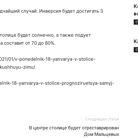
К
дчайший случай. Инверсия будет достигать 3
в
С
столице будет солнечно, а также подует
К
 составит от 70 до 80%.
С
021/01/v-ponedelnik-18-yanvarya-v-stolice-
ekushhuyu-zimu/
delnik-18-yanvarya-v-stolice-prognoziruetsya-samyj-
Следующая статья
В центре столице будет отреставрирован
Дом Мальцевых