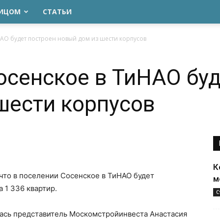
ЛИЦОМ
СТАТЬИ
АО будет построен новый дом из шести корпусов
осенское в ТиНАО буд
шести корпусов
К
 что в поселении Сосенское в ТиНАО будет
м
 1 336 квартир.
С
сь представитель Москомстройинвеста Анастасия