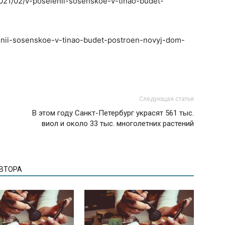
2021/02/v-poselenii-sosenskoe-v-tinao-budet-
lenii-sosenskoe-v-tinao-budet-postroen-novyj-dom-
Следующая статья
В этом году Санкт-Петербург украсят 561 тыс.
виол и около 33 тыс. многолетних растений
АВТОРА