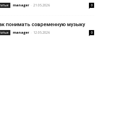
manager
-
21.05.2026
татьи
0
ак понимать современную музыку
manager
-
12.05.2026
татьи
0