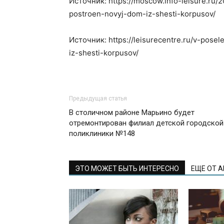
Источник: https://moscow.info-leisure.ru/
postroen-novyj-dom-iz-shesti-korpusov/
Источник: https://leisurecentre.ru/v-pose
iz-shesti-korpusov/
Предыдущая статья
В столичном районе Марьино будет
отремонтирован филиал детской городской
поликлиники №148
ЭТО МОЖЕТ БЫТЬ ИНТЕРЕСНО
ЕЩЕ ОТ 