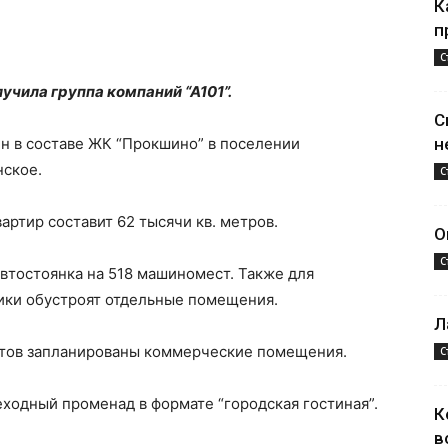
К
п
С
учила группа компаний “А101”.
С
н в составе ЖК “Прокшино” в поселении
н
нское.
С
ртир составит 62 тысячи кв. метров.
О
С
автостоянка на 518 машиномест. Также для
ики обустроят отдельные помещения.
Л
ктов запланированы коммерческие помещения.
С
еходный променад в формате “городская гостиная”.
К
в