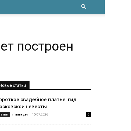
ет построен
Новые статьи
ороткое свадебное платье: гид
осковской невесты
manager
-
15.07.2026
татьи
0