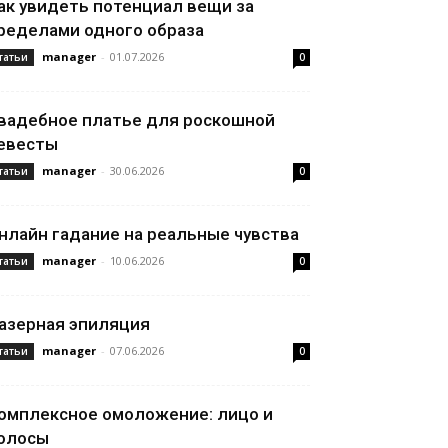
ак увидеть потенциал вещи за
ределами одного образа
manager
-
01.07.2026
татьи
0
вадебное платье для роскошной
евесты
manager
-
30.06.2026
татьи
0
нлайн гадание на реальные чувства
manager
-
10.06.2026
татьи
0
азерная эпиляция
manager
-
07.06.2026
татьи
0
омплексное омоложение: лицо и
олосы