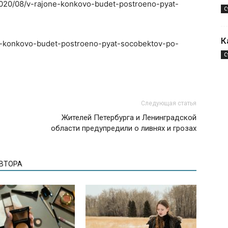
/2020/08/v-rajone-konkovo-budet-postroeno-pyat-
С
К
one-konkovo-budet-postroeno-pyat-socobektov-po-
С
Следующая статья
Жителей Петербурга и Ленинградской
области предупредили о ливнях и грозах
АВТОРА