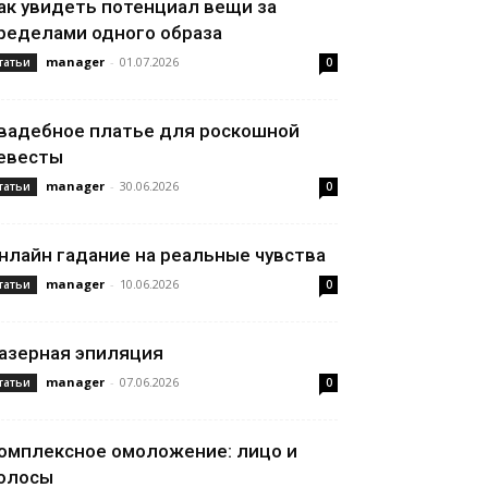
ак увидеть потенциал вещи за
ределами одного образа
manager
-
01.07.2026
татьи
0
вадебное платье для роскошной
евесты
manager
-
30.06.2026
татьи
0
нлайн гадание на реальные чувства
manager
-
10.06.2026
татьи
0
азерная эпиляция
manager
-
07.06.2026
татьи
0
омплексное омоложение: лицо и
олосы