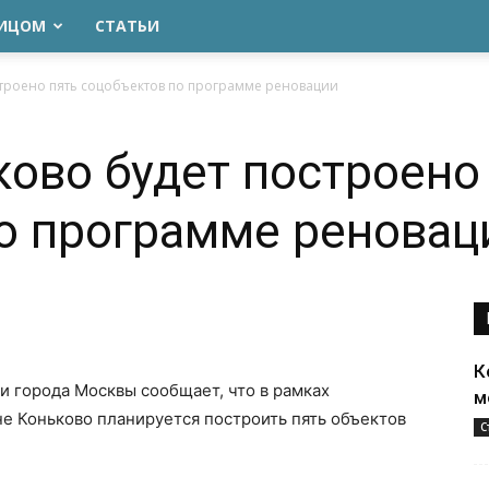
ЛИЦОМ
СТАТЬИ
строено пять соцобъектов по программе реновации
ково будет построено
о программе реновац
К
и города Москвы сообщает, что в рамках
м
е Коньково планируется построить пять объектов
С