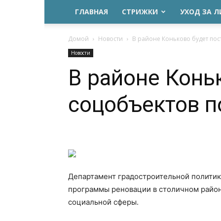
ГЛАВНАЯ
СТРИЖКИ
УХОД ЗА 
Домой
Новости
В районе Коньково будет по
Новости
В районе Конь
соцобъектов п
Департамент градостроительной политик
программы реновации в столичном район
социальной сферы.