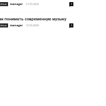
manager
-
21.05.2026
татьи
0
ак понимать современную музыку
manager
-
12.05.2026
татьи
0