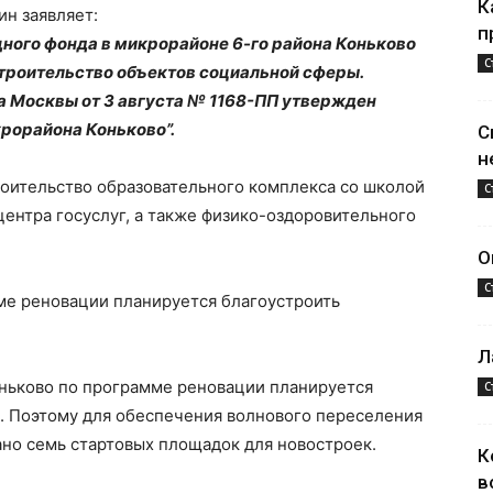
К
н заявляет:
п
ого фонда в микрорайоне 6-го района Коньково
С
троительство объектов социальной сферы.
 Москвы от 3 августа № 1168-ПП утвержден
рорайона Коньково”.
С
н
роительство образовательного комплекса со школой
С
центра госуслуг, а также физико-оздоровительного
О
С
ме реновации планируется благоустроить
Л
оньково по программе реновации планируется
С
м. Поэтому для обеспечения волнового переселения
но семь стартовых площадок для новостроек.
К
в