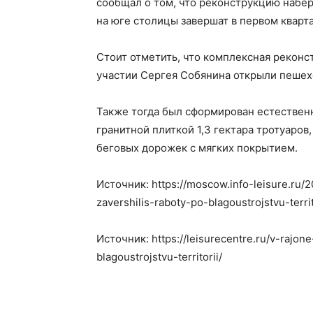
сообщал о том, что реконструкцию набе
на юге столицы завершат в первом кварта
Стоит отметить, что комплексная реконст
участии Сергея Собянина открыли пешех
Также тогда был сформирован естествен
гранитной плиткой 1,3 гектара тротуаро
беговых дорожек с мягких покрытием.
Источник: https://moscow.info-leisure.ru/
zavershilis-raboty-po-blagoustrojstvu-territ
Источник: https://leisurecentre.ru/v-rajon
blagoustrojstvu-territorii/