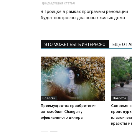
Предыдущая статья
В Троицке в рамках программы реновации
будет построено два новых жилых дома
ЭТО МОЖЕТ БЫТЬ ИНТЕРЕСНО
ЕЩЕ ОТ 
Новости
Новости
Преимущества приобретения
Современн
автомобиля Changan у
процедуры:
официального дилера
классичес
красоты и