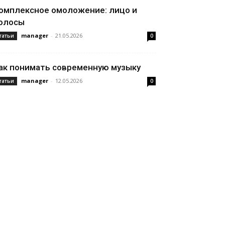
омплексное омоложение: лицо и
олосы
manager
-
21.05.2026
татьи
0
ак понимать современную музыку
manager
-
12.05.2026
татьи
0