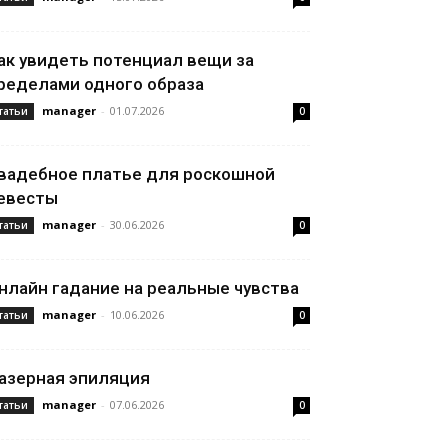
ак увидеть потенциал вещи за
ределами одного образа
manager
-
01.07.2026
татьи
0
вадебное платье для роскошной
евесты
manager
-
30.06.2026
татьи
0
нлайн гадание на реальные чувства
manager
-
10.06.2026
татьи
0
азерная эпиляция
manager
-
07.06.2026
татьи
0