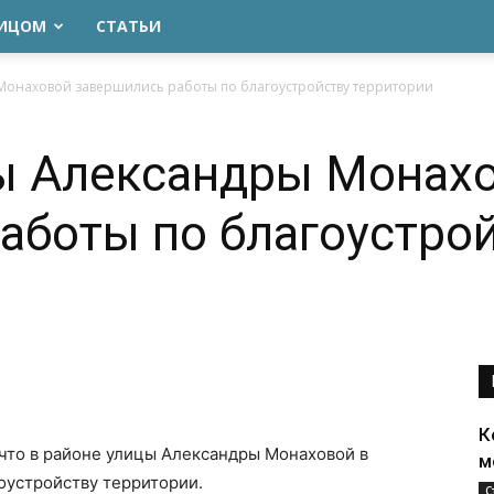
ЛИЦОМ
СТАТЬИ
Монаховой завершились работы по благоустройству территории
цы Александры Монах
аботы по благоустро
К
 что в районе улицы Александры Монаховой в
м
оустройству территории.
С