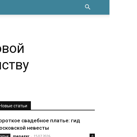
овой
йству
Новые статьи
ороткое свадебное платье: гид
осковской невесты
manager
-
15.07.2026
татьи
0