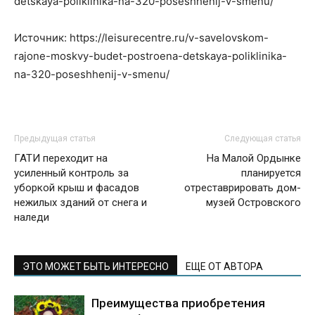
detskaya-poliklinika-na-320-poseshhenij-v-smenu/
Источник: https://leisurecentre.ru/v-savelovskom-
rajone-moskvy-budet-postroena-detskaya-poliklinika-
na-320-poseshhenij-v-smenu/
Предыдущая статья
Следующая статья
ГАТИ переходит на
На Малой Ордынке
усиленный контроль за
планируется
уборкой крыш и фасадов
отреставрировать дом-
нежилых зданий от снега и
музей Островского
наледи
ЭТО МОЖЕТ БЫТЬ ИНТЕРЕСНО
ЕЩЕ ОТ АВТОРА
Преимущества приобретения